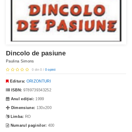
Dincolo de pasiune
Paulina Simons
0 din 0 /
0 opinii
Editura:
ORIZONTURI
ISBN:
9789739343252
Anul ediţiei:
1999
Dimensiune:
130x200
Limba:
RO
Numarul paginilor:
400