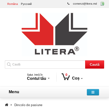
comenzi@litera.md
Româna
Русский
Caută
0
Salut. Intră în
Coș
Contul tău
Menu
Dincolo de pasiune