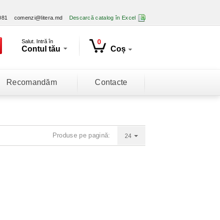
081
comenzi@litera.md
Descarcă catalog în Excel
0
Salut. Intră în
Contul tău
Coș
Recomandăm
Contacte
Produse pe pagină:
24