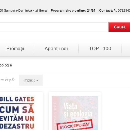
:00 Sambata-Duminica - zi libera
Program shop online:
24/24
Contact:
079294
Caută
Promoţii
Apariții noi
TOP - 100
cologie
are după:
Implicit