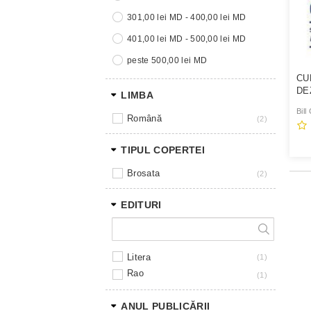
301,00 lei MD - 400,00 lei MD
401,00 lei MD - 500,00 lei MD
peste 500,00 lei MD
CU
DE
LIMBA
Bill
română
2
TIPUL COPERTEI
brosata
2
EDITURI
litera
1
rao
1
ANUL PUBLICĂRII