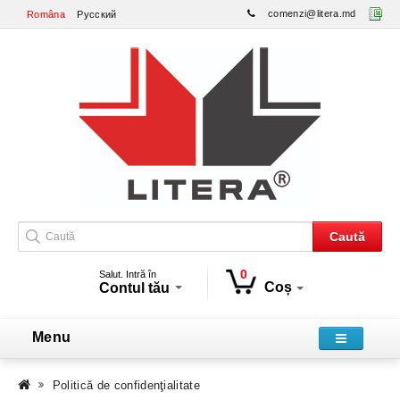
comenzi@litera.md
Româna
Русский
Caută
0
Salut. Intră în
Coș
Contul tău
Menu
Politică de confidenţialitate