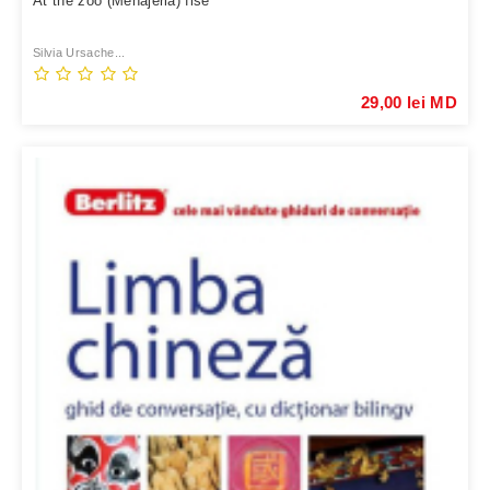
At the zoo (Menajeria) fise
Silvia Ursache...
29,00 lei MD