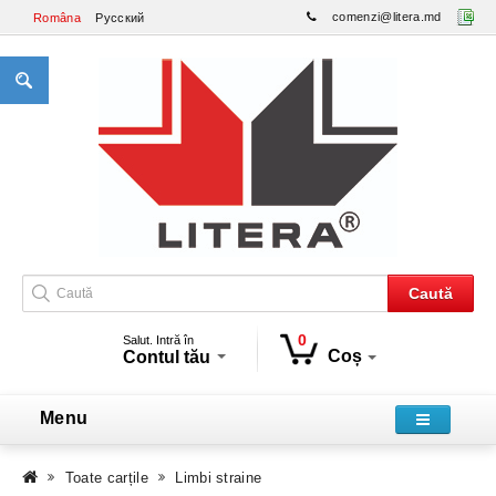
comenzi@litera.md
Româna
Русский
Caută
0
Salut. Intră în
Coș
Contul tău
Menu
Toate carțile
Limbi straine