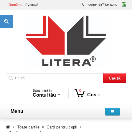
comenzi@litera.md
Româna
Русский
Caută
0
Salut. Intră în
Coș
Contul tău
Menu
Toate carțile
Carti pentru copii