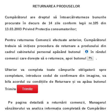
RETURNAREA PRODUSELOR
Cumpărătorul are dreptul să întoarcă/returneze bunurile
procurate în decurs de
14 zile conform legii nr.105 din
13.03.2003 Privind Protecția consumatorilor
;
Pentru returnarea Comenzii efectuate anterior, Cumpărătorul
trebuie să inițieze procedura de returnare a produsului din
cadrul cabinetului personal apăsând butonul
în rândul
comenzi care dorește să o returneze, apoi butonul
.
Ulterior va completa toate câmpurile obligatorii spre
completare, introduce codul de confirmare din imagine, va
bifa acordul cu condițiile de Returnare și va apăsa butonul
Trimite
Pe pagina detailată a returnării comenzii, Managerul
vânzătorului va analiza informația completată de Cumpărător