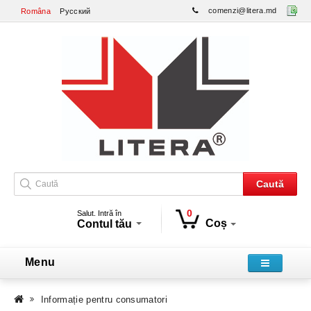
comenzi@litera.md
Româna
Русский
Caută
0
Salut. Intră în
Coș
Contul tău
Menu
Informație pentru consumatori