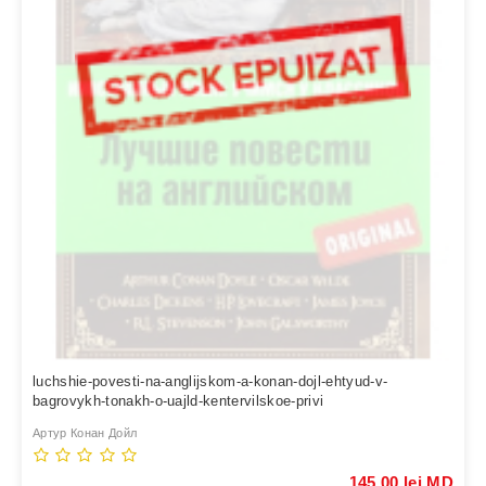
luchshie-povesti-na-anglijskom-a-konan-dojl-ehtyud-v-
bagrovykh-tonakh-o-uajld-kentervilskoe-privi
Артур Конан Дойл
145,00 lei MD