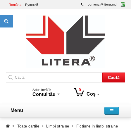
comenzi@litera.md
Româna
Русский
Caută
0
Salut. Intră în
Coș
Contul tău
Menu
Toate carțile
Limbi straine
Fictiune in limbi straine