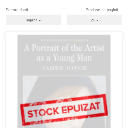
Sortare după:
Produse pe pagină:
Implicit
24