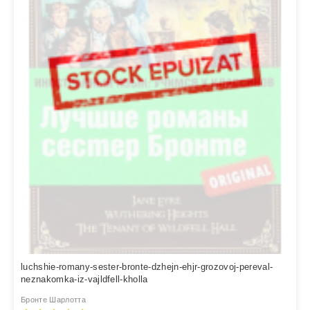
luchshie-romany-sester-bronte-dzhejn-ehjr-grozovoj-pereval-
neznakomka-iz-vajldfell-kholla
Бронте Шарлотта