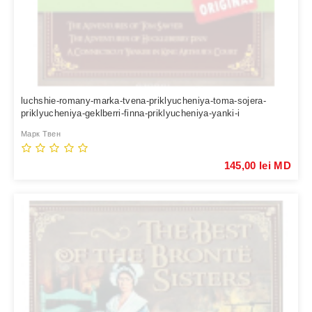
luchshie-romany-marka-tvena-priklyucheniya-toma-sojera-
priklyucheniya-geklberri-finna-priklyucheniya-yanki-i
Марк Твен
145,00 lei MD