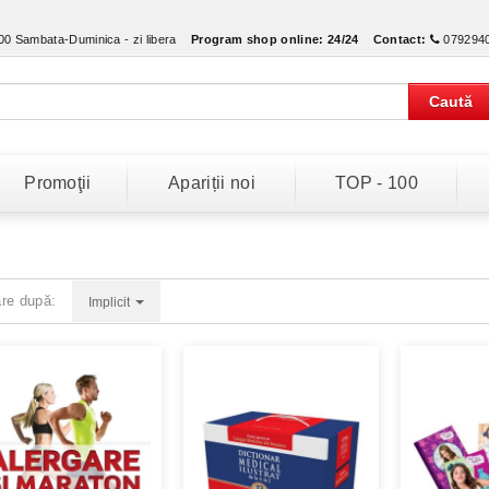
:00 Sambata-Duminica - zi libera
Program shop online:
24/24
Contact:
079294
Caută
Promoţii
Apariții noi
TOP - 100
are după:
Implicit