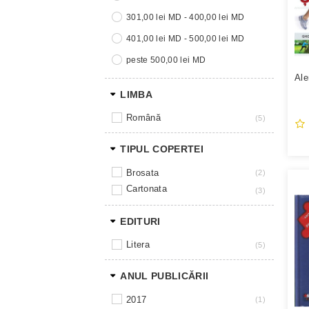
301,00 lei MD - 400,00 lei MD
401,00 lei MD - 500,00 lei MD
peste 500,00 lei MD
Ale
LIMBA
română
5
TIPUL COPERTEI
brosata
2
cartonata
3
EDITURI
litera
5
ANUL PUBLICĂRII
2017
1