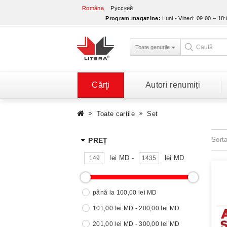
Româna
Русский
Program magazine:
Luni - Vineri: 09:00 – 18
Toate genurile
Cărţi
Autori renumiți
Toate carțile
Set
Sort
PREȚ
lei MD -
lei MD
până la 100,00 lei MD
101,00 lei MD - 200,00 lei MD
201,00 lei MD - 300,00 lei MD