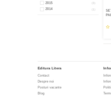
2015
3
2014
1
SET
PA
Editura Litera
Info
Contact
Info
Despre noi
Infor
Posturi vacante
Polit
Blog
Terme