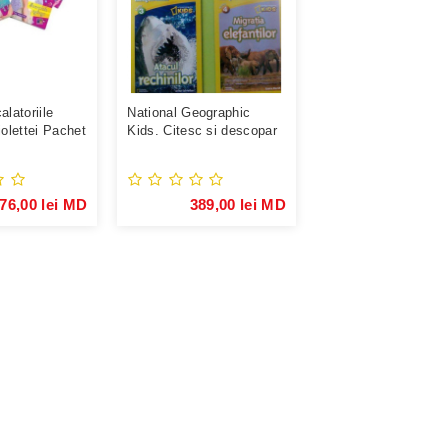
latoriile
National Geographic
iolettei Pachet
Kids. Citesc si descopar
lumea. Invat ...
76,00 lei MD
389,00 lei MD