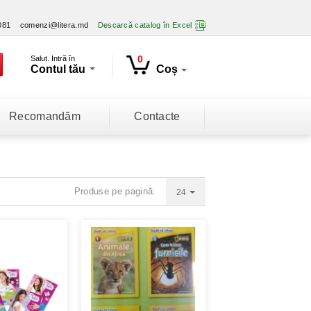
081
comenzi@litera.md
Descarcă catalog în Excel
0
Salut. Intră în
Contul tău
Coș
Recomandăm
Contacte
Produse pe pagină:
24