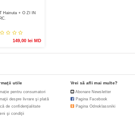
 Hainuta + O ZI IN
RC.
149,00 lei MD
rmaţii utile
Vrei să afli mai multe?
rmație pentru consumatori
Abonare Newsletter
maţii despre livrare şi plată
Pagina Facebook
ică de confidenţialitate
Pagina Odnoklassniki
ni şi condiţii