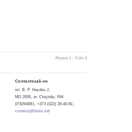
Afişare 1 - 5 din 5
Contactează-ne
str. B. P. Hașdeu 2,
MD 2005, or. Chişinău, RM
079294081, +373 (022) 29-40-81,
comenzi@litera.md