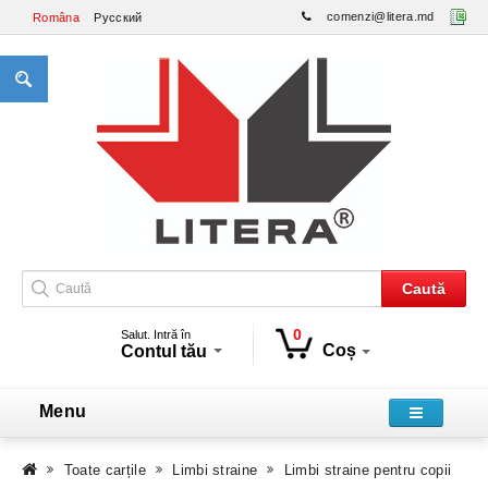
comenzi@litera.md
Româna
Русский
Caută
0
Salut. Intră în
Coș
Contul tău
Menu
Toate carțile
Limbi straine
Limbi straine pentru copii