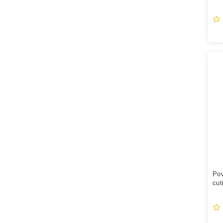
Vol
Pov
cut
47.