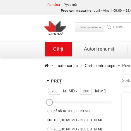
Româna
Русский
Program magazine:
Luni - Vineri: 09:00 – 18
Toate genurile
Cărţi
Autori renumiți
Toate carțile
Carti pentru copii
Pove
Sort
PREȚ
lei MD -
lei MD
până la 100,00 lei MD
101,00 lei MD - 200,00 lei MD
201,00 lei MD - 300,00 lei MD