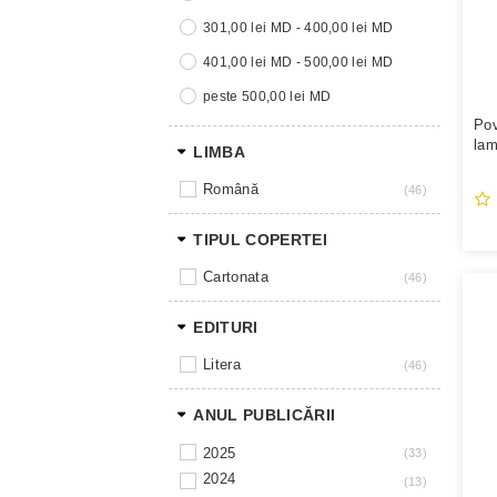
301,00 lei MD - 400,00 lei MD
401,00 lei MD - 500,00 lei MD
peste 500,00 lei MD
Pov
lam
LIMBA
Vol
română
46
TIPUL COPERTEI
cartonata
46
EDITURI
litera
46
ANUL PUBLICĂRII
2025
33
2024
13