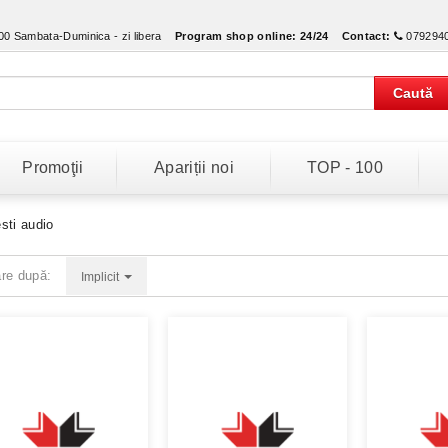
:00 Sambata-Duminica - zi libera
Program shop online:
24/24
Contact:
079294
Caută
Promoţii
Apariții noi
TOP - 100
sti audio
are după:
Implicit