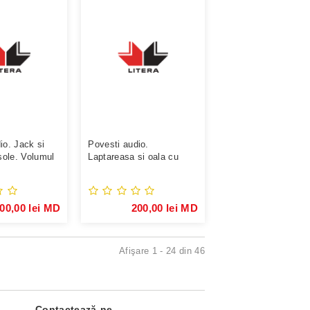
io. Jack si
Povesti audio.
asole. Volumul
Laptareasa si oala cu
lapte. Volumul 29.
00,00 lei MD
200,00 lei MD
Afişare 1 - 24 din 46
Contactează-ne