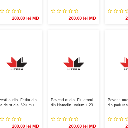
umul 40.
Contine vol
200,00 lei MD
200,00 lei MD
2
esti audio. Fetita din
Povesti audio. Fluierarul
Povesti au
ia de sticla. Volumul
din Hamelin. Volumul 23.
din padurea
Volumul 7.
200,00 lei MD
200,00 lei MD
2