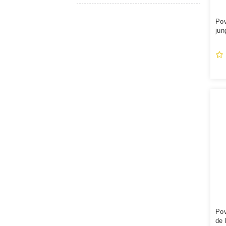
Pov
jun
Pov
de 