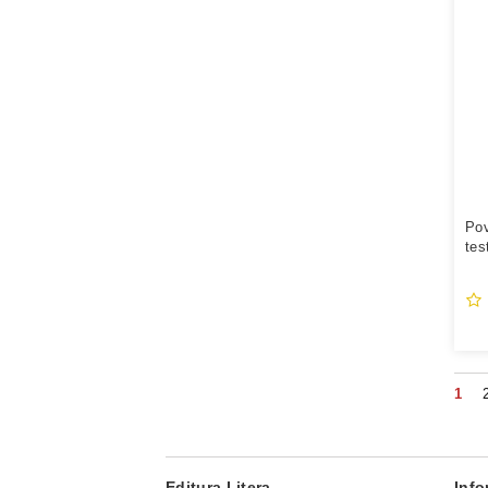
Pov
tes
1
Editura Litera
Info