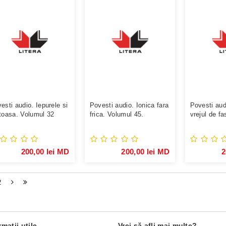
esti audio. Iepurele si
Povesti audio. Ionica fara
Povesti aud
toasa. Volumul 32
frica. Volumul 45.
vrejul de f
36.
200,00 lei MD
200,00 lei MD
2
2
rmaţii utile
Vrei să afli mai multe?