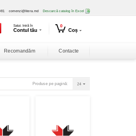
081
comenzi@litera.md
Descarcă catalog în Excel
0
Salut. Intră în
Contul tău
Coș
Recomandăm
Contacte
Produse pe pagină:
24