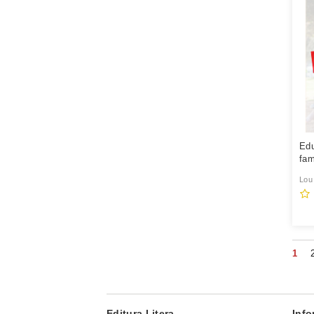
Edu
fam
Lou
1
Editura Litera
Info