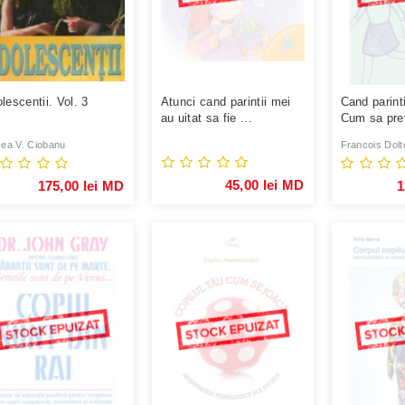
lescentii. Vol. 3
Atunci cand parintii mei
Cand parint
au uitat sa fie ...
Cum sa pre
suferintele .
cea V. Ciobanu
Francois Dolto
45,00 lei MD
175,00 lei MD
1