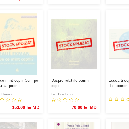
ce mint copiii Cum pot
Despre relatiile parinti-
Educa-ti cop
raja parintii ...
copii
descoperind
sale psihoa
l Ekman
Lise Bourbeau
153,00 lei MD
70,00 lei MD