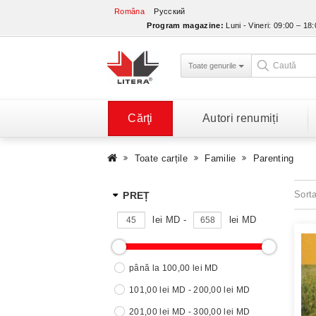
Româna
Русский
Program magazine:
Luni - Vineri: 09:00 – 18
Toate genurile
Cărţi
Autori renumiți
Toate carțile
Familie
Parenting
Sort
PREȚ
lei MD -
lei MD
până la 100,00 lei MD
101,00 lei MD - 200,00 lei MD
201,00 lei MD - 300,00 lei MD