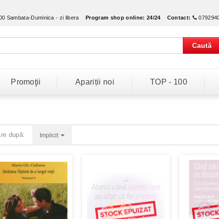
:00 Sambata-Duminica - zi libera
Program shop online:
24/24
Contact:
079294
Caută
Promoţii
Apariții noi
TOP - 100
are după:
Implicit