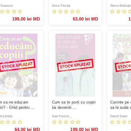
 Dawson
Anne Florett
Steve Biddulp
199,00 lei MD
63,00 lei MD
1
m sa ne educam
Cum sa te porti cu copiii
Cuvinte pe 
iii? - Ghid pentru ...
tai deveniti ...
sa le auda 
ra Attila
Gail Parent...
David Staal
64,00 lei MD
199,00 lei MD