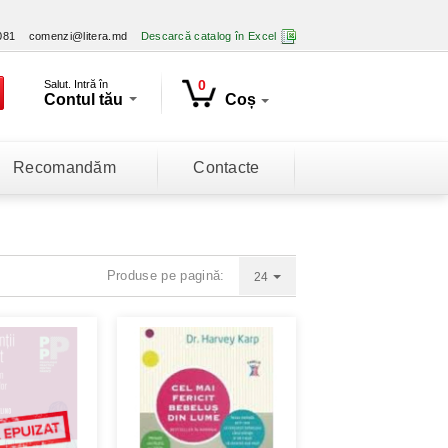
081
comenzi@litera.md
Descarcă catalog în Excel
0
Salut. Intră în
Contul tău
Coș
Recomandăm
Contacte
Produse pe pagină:
24