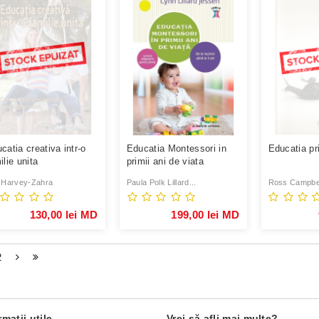
catia creativa intr-o
Educatia Montessori in
Educatia pri
ilie unita
primii ani de viata
 Harvey-Zahra
Paula Polk Lillard...
Ross Campbe
130,00 lei MD
199,00 lei MD
2
rmaţii utile
Vrei să afli mai multe?