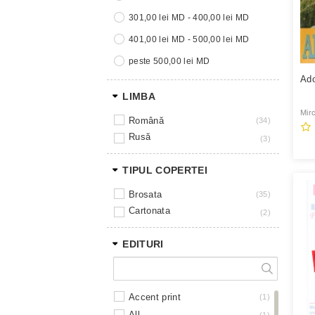
301,00 lei MD - 400,00 lei MD
401,00 lei MD - 500,00 lei MD
peste 500,00 lei MD
Ado
LIMBA
Mir
română
34
rusă
3
TIPUL COPERTEI
brosata
35
cartonata
2
EDITURI
accent print
1
all
1