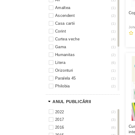
amaltea
1
Cop
ascendent
2
casa cartii
1
Joh
corint
1
curtea veche
4
gama
1
humanitas
2
litera
6
orizonturi
1
paralela 45
1
philobia
2
polirom
1
ANUL PUBLICĂRII
sophia
1
teora
1
2022
2
trei
3
2017
3
univers enciclopedic gold
2
Cum
2016
6
int
vox
1