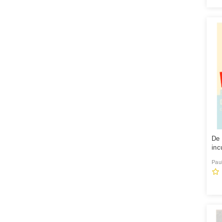
De 
incu
Pau