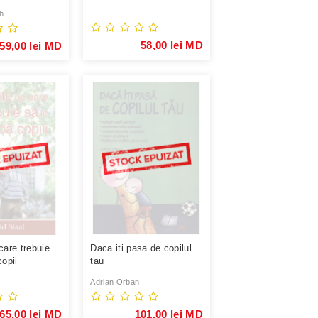
desavarsita ...
h
58,00 lei MD
59,00 lei MD
care trebuie
Daca iti pasa de copilul
copii
tau
Adrian Orban
65,00 lei MD
101,00 lei MD