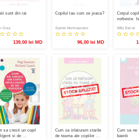
iii sunt din rai
Copilul tau cum se joaca?
Corpul copil
vorbeste. Is
se reflecta .
n Gray
Sophie Marinopoulos
Willy Barral
139,00 lei MD
96,00 lei MD
1
 sa cresti un copil
Cum sa inlaturam starile
Cum sa ne 
eligent si de ...
de teama ale copiilor ...
baietii