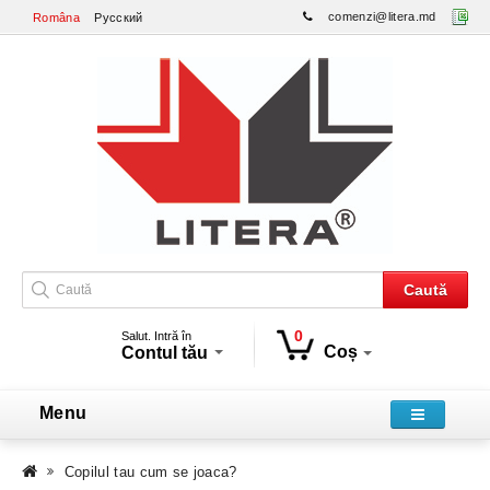
comenzi@litera.md
Româna
Русский
Caută
0
Salut. Intră în
Coș
Contul tău
Menu
Copilul tau cum se joaca?