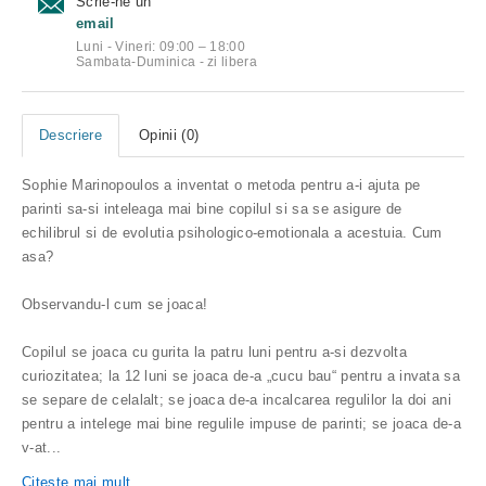
Scrie-ne un
email
Luni - Vineri: 09:00 – 18:00
Sambata-Duminica - zi libera
Descriere
Opinii (0)
Sophie Marinopoulos a inventat o metoda pentru a-i ajuta pe
parinti sa-si inteleaga mai bine copilul si sa se asigure de
echilibrul si de evolutia psihologico-emotionala a acestuia. Cum
asa?
Observandu-l cum se joaca!
Copilul se joaca cu gurita la patru luni pentru a-si dezvolta
curiozitatea; la 12 luni se joaca de-a „cucu bau“ pentru a invata sa
se separe de celalalt; se joaca de-a incalcarea regulilor la doi ani
pentru a intelege mai bine regulile impuse de parinti; se joaca de-a
v-at
...
Citeşte mai mult...