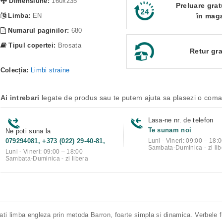
Dimensiune:
160x235
Preluare grat
Limba:
EN
în mag
Numarul paginilor:
680
Tipul copertei:
Brosata
Retur gra
Colecția:
Limbi straine
Ai intrebari
legate de produs sau te putem ajuta sa plasezi o com
Lasa-ne nr. de telefon
Te sunam noi
Ne poti suna la
079294081, +373 (022) 29-40-81,
Luni - Vineri: 09:00 – 18:
Sambata-Duminica - zi lib
Luni - Vineri: 09:00 – 18:00
Sambata-Duminica - zi libera
ati limba engleza prin metoda Barron, foarte simpla si dinamica. Verbele 