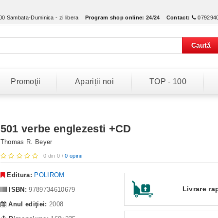
:00 Sambata-Duminica - zi libera
Program shop online:
24/24
Contact:
079294
Caută
Promoţii
Apariții noi
TOP - 100
501 verbe englezesti +CD
Thomas R. Beyer
0 din 0 /
0 opinii
Editura:
POLIROM
Livrare ra
ISBN:
9789734610679
Anul ediţiei:
2008