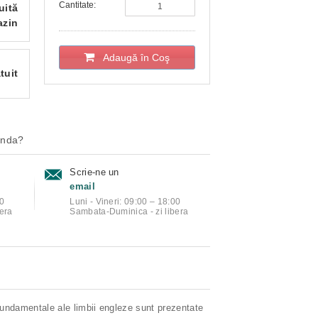
Cantitate:
uită
azin
Adaugă în Coş
tuit
anda?
Scrie-ne un
email
00
Luni - Vineri: 09:00 – 18:00
era
Sambata-Duminica - zi libera
fundamentale ale limbii engleze sunt prezentate