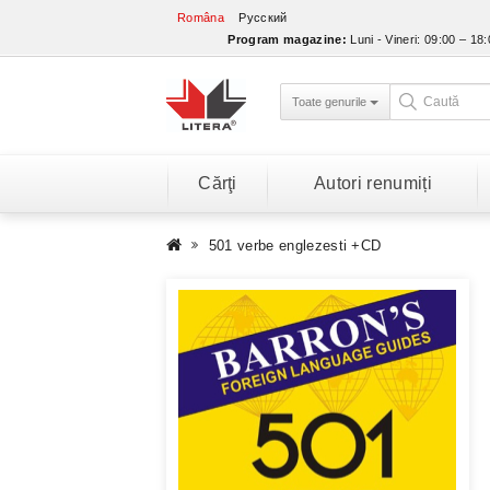
Româna
Русский
Program magazine:
Luni - Vineri: 09:00 – 18
Toate genurile
Cărţi
Autori renumiți
501 verbe englezesti +CD