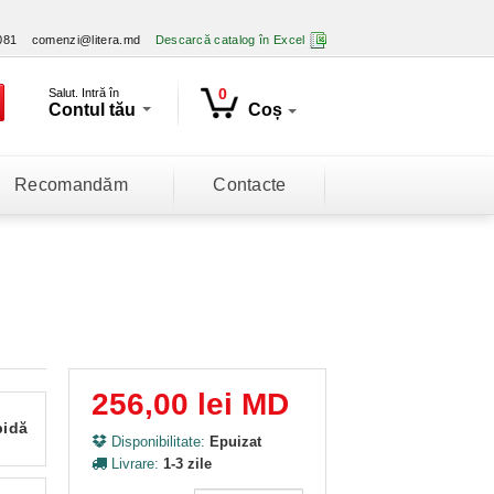
081
comenzi@litera.md
Descarcă catalog în Excel
0
Salut. Intră în
Contul tău
Coș
Recomandăm
Contacte
256,00 lei MD
pidă
Disponibilitate:
Epuizat
Livrare:
1-3 zile