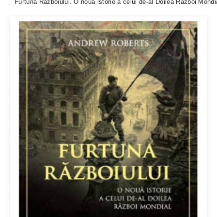
Furtuna Razboiului. O noua istorie a celui de-al Doilea Razboi Mondi