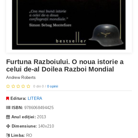
Furtuna Razboiului. O noua istorie a
celui de-al Doilea Razboi Mondial
Andrew Roberts
0 din 0 /
0 opinii
Editura:
LITERA
ISBN:
9786068494425
Anul ediţiei:
2013
Dimensiune:
140x210
Limba:
RO