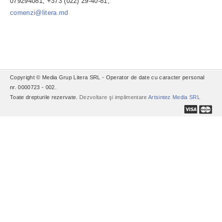
079294081, +373 (022) 29-40-81,
comenzi@litera.md
Copyright © Media Grup Litera SRL - Operator de date cu caracter personal
nr. 0000723 - 002.
Toate drepturile rezervate.
Dezvoltare şi implimentare
Artsintez Media SRL