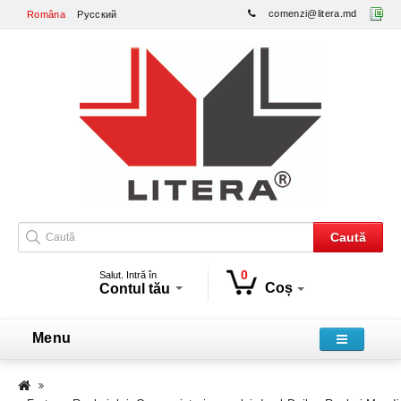
comenzi@litera.md
Româna
Русский
Caută
0
Salut. Intră în
Coș
Contul tău
Menu