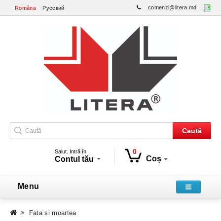
comenzi@litera.md
Româna
Русский
Caută
0
Salut. Intră în
Coș
Contul tău
Menu
Fata si moartea