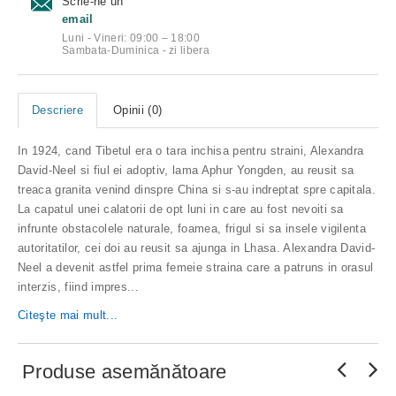
Scrie-ne un
email
Luni - Vineri: 09:00 – 18:00
Sambata-Duminica - zi libera
Descriere
Opinii (0)
In 1924, cand Tibetul era o tara inchisa pentru straini, Alexandra
David-Neel si fiul ei adoptiv, lama Aphur Yongden, au reusit sa
treaca granita venind dinspre China si s-au indreptat spre capitala.
La capatul unei calatorii de opt luni in care au fost nevoiti sa
infrunte obstacolele naturale, foamea, frigul si sa insele vigilenta
autoritatilor, cei doi au reusit sa ajunga in Lhasa. Alexandra David-
Neel a devenit astfel prima femeie straina care a patruns in orasul
interzis, fiind impres...
Citeşte mai mult...
Produse asemănătoare