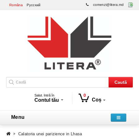
comenzi@litera.md
Româna
Русский
Caută
0
Salut. Intră în
Coș
Contul tău
Menu
Calatoria unei parizience in Lhasa