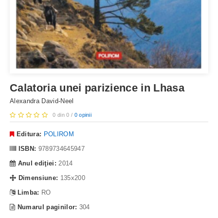
Calatoria unei parizience in Lhasa
Alexandra David-Neel
0 din 0 /
0 opinii
Editura:
POLIROM
ISBN:
9789734645947
Anul ediţiei:
2014
Dimensiune:
135x200
Limba:
RO
Numarul paginilor:
304