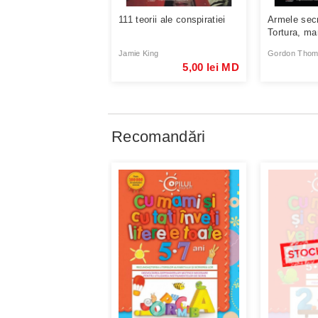
111 teorii ale conspiratiei
Armele secr
Tortura, man
Jamie King
Gordon Tho
5,00 lei MD
Recomandări