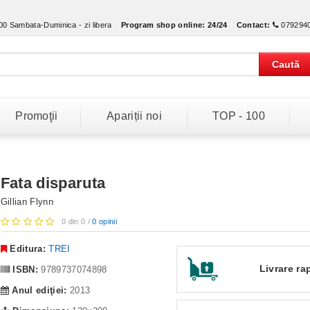
:00 Sambata-Duminica - zi libera
Program shop online:
24/24
Contact:
079294
Caută
Promoţii
Apariții noi
TOP - 100
Fata disparuta
Gillian Flynn
0 din 0 /
0 opinii
Editura:
TREI
Livrare ra
ISBN:
9789737074898
Anul ediţiei:
2013