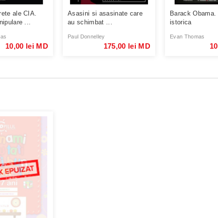
ete ale CIA.
Asasini si asasinate care
Barack Obama. 
ipulare ...
au schimbat ...
istorica
mas
Paul Donnelley
Evan Thomas
10,00 lei MD
175,00 lei MD
10