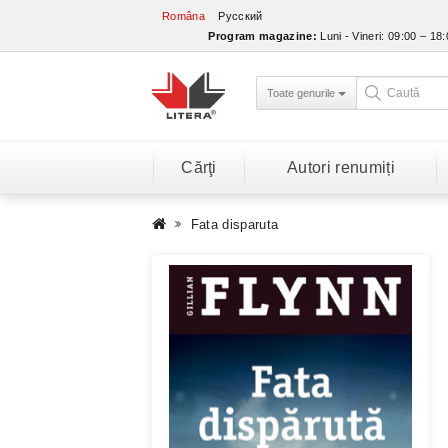
Româna
Русский
Program magazine:
Luni - Vineri: 09:00 – 18
Toate genurile
Cărţi
Autori renumiți
Fata disparuta