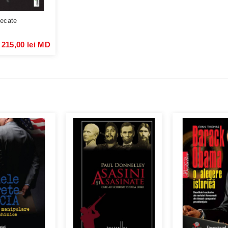
necate
215,00 lei MD