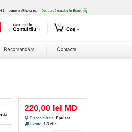
081
comenzi@litera.md
Descarcă catalog în Excel
0
Salut. Intră în
Contul tău
Coș
Recomandăm
Contacte
220,00 lei MD
pidă
Disponibilitate:
Epuizat
Livrare:
1-3 zile