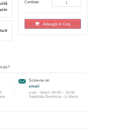
Cantitate:
uită
azin
Adaugă în Coş
tuit
anda?
Scrie-ne un
email
00
Luni - Vineri: 09:00 – 18:00
era
Sambata-Duminica - zi libera