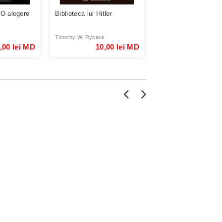
O alegere
Biblioteca lui Hitler
Blackwater. Ascensi
celei mai puternice 
...
Timothy W. Ryback
Jeremy Scahill
,00 lei MD
10,00 lei MD
10,00 