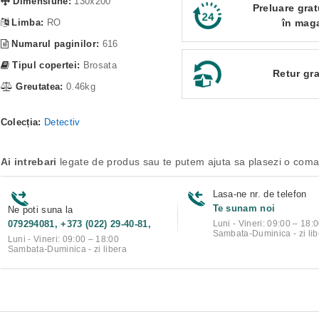
Dimensiune:
130x200
Preluare grat
Limba:
RO
în mag
Numarul paginilor:
616
Tipul copertei:
Brosata
Retur gra
Greutatea:
0.46kg
Colecția:
Detectiv
Ai intrebari
legate de produs sau te putem ajuta sa plasezi o com
Lasa-ne nr. de telefon
Te sunam noi
Ne poti suna la
079294081, +373 (022) 29-40-81,
Luni - Vineri: 09:00 – 18:
Sambata-Duminica - zi lib
Luni - Vineri: 09:00 – 18:00
Sambata-Duminica - zi libera