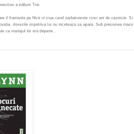
ection a editurii Trei.
are il framanta pe Nick in ziua cand sarbatoreste cinci ani de casnicie. S
ovatia, dovezile impotriva lui nu inceteaza sa apara. Sub presiunea mass
uie ca mariajul lor era departe
...