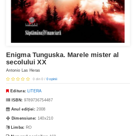
Enigma Tunguska. Marele mister al
secolului XX
Antonio Las Heras
0 din 0 /
0 opinii
Editura:
LITERA
ISBN:
9789736754487
Anul ediţiei:
2008
Dimensiune:
140x210
Limba:
RO