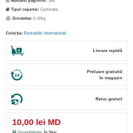
Numarul paginilor:
160
Tipul copertei:
Cartonata
Greutatea:
0.16kg
Colecția:
Bestseller International
Livrare rapidă
Preluare gratuită
în magazin
Retur gratuit
10,00 lei MD
Disponibilitate:
În Stoc