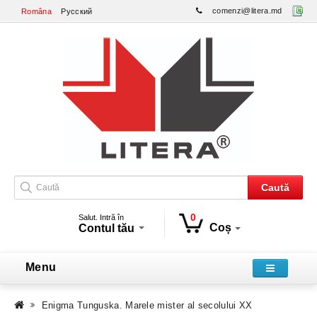
comenzi@litera.md
Româna
Русский
Caută
0
Salut. Intră în
Coș
Contul tău
Menu
Enigma Tunguska. Marele mister al secolului XX