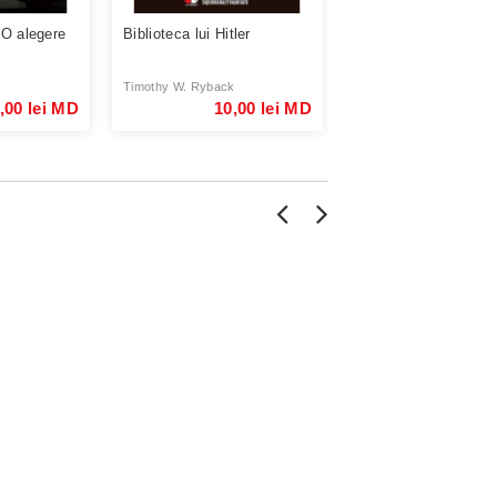
O alegere
Biblioteca lui Hitler
Blackwater. Ascensi
celei mai puternice 
...
Timothy W. Ryback
Jeremy Scahill
,00 lei MD
10,00 lei MD
10,00 