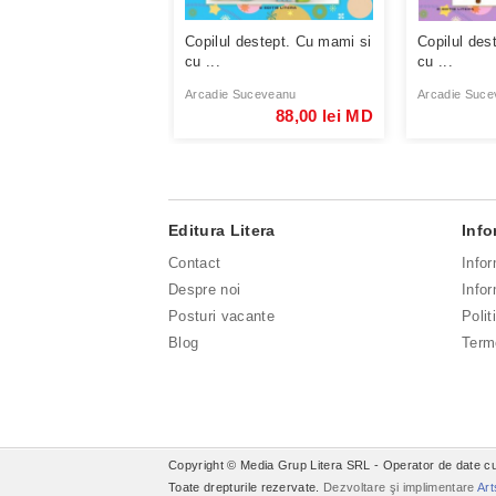
Copilul destept. Cu mami si
Copilul des
cu ...
cu ...
Arcadie Suceveanu
Arcadie Suce
88,00 lei MD
Editura Litera
Info
Contact
Info
Despre noi
Infor
Posturi vacante
Polit
Blog
Terme
Copyright © Media Grup Litera SRL - Operator de date cu
Toate drepturile rezervate.
Dezvoltare şi implimentare
Art