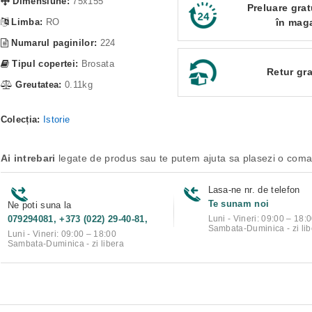
Dimensiune:
75x155
Preluare grat
Limba:
RO
în mag
Numarul paginilor:
224
Tipul copertei:
Brosata
Retur gra
Greutatea:
0.11kg
Colecția:
Istorie
Ai intrebari
legate de produs sau te putem ajuta sa plasezi o com
Lasa-ne nr. de telefon
Te sunam noi
Ne poti suna la
079294081, +373 (022) 29-40-81,
Luni - Vineri: 09:00 – 18:
Sambata-Duminica - zi lib
Luni - Vineri: 09:00 – 18:00
Sambata-Duminica - zi libera