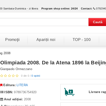
:00 Sambata-Duminica - zi libera
Program shop online:
24/24
Contact:
079294
Caută
Promoţii
Apariții noi
TOP - 100
ing 2008
Olimpiada 2008. De la Atena 1896 la Beiji
Gianpaolo Ormezzano
0 din 0 /
0 opinii
Editura:
LITERA
Livrare ra
ISBN:
9789736754920
Anul ediţiei:
2008