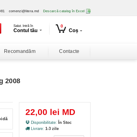
081
comenzi@litera.md
Descarcă catalog în Excel
0
Salut. Intră în
Contul tău
Coș
Recomandăm
Contacte
ng 2008
22,00 lei MD
pidă
Disponibilitate:
În Stoc
Livrare:
1-3 zile