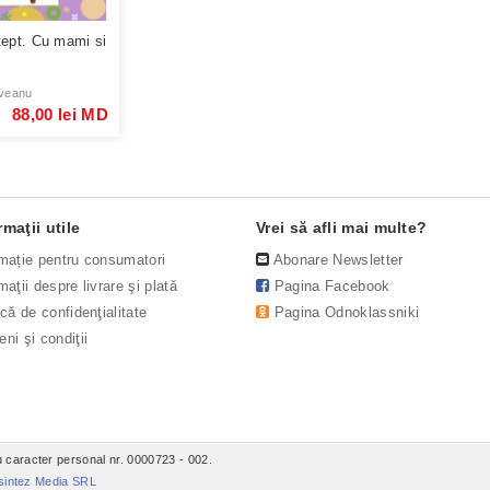
tept. Cu mami si
veanu
88,00 lei MD
rmaţii utile
Vrei să afli mai multe?
rmație pentru consumatori
Abonare Newsletter
maţii despre livrare şi plată
Pagina Facebook
ică de confidenţialitate
Pagina Odnoklassniki
ni şi condiţii
 caracter personal nr. 0000723 - 002.
sintez Media SRL