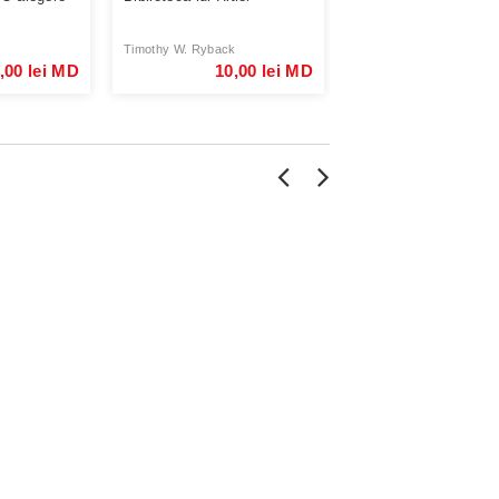
celei mai puternice 
...
Timothy W. Ryback
Jeremy Scahill
,00 lei MD
10,00 lei MD
10,00 