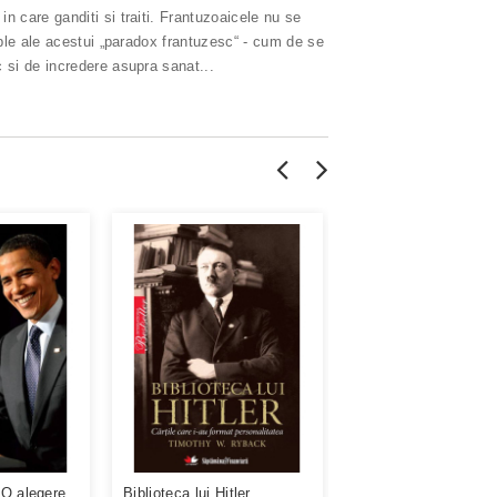
 care ganditi si traiti. Frantuzoaicele nu se
mple ale acestui „paradox frantuzesc“ - cum de se
 si de incredere asupra sanat...
O alegere
Biblioteca lui Hitler
Blackwater. Ascensi