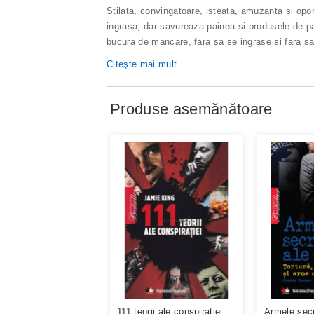
Stilata, convingatoare, isteata, amuzanta si opo
ingrasa, dar savureaza painea si produsele de pat
bucura de mancare, fara sa se ingrase si fara sa
Citeşte mai mult...
Produse asemănătoare
111 teorii ale conspiratiei
Armele secr