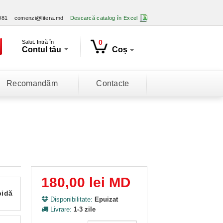
081
comenzi@litera.md
Descarcă catalog în Excel
0
Salut. Intră în
Contul tău
Coș
Recomandăm
Contacte
180,00 lei MD
pidă
Disponibilitate:
Epuizat
Livrare:
1-3 zile