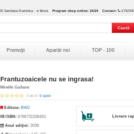
:00 Sambata-Duminica - zi libera
Program shop online:
24/24
Contact:
079294
Caută
Promoţii
Apariții noi
TOP - 100
Frantuzoaicele nu se ingrasa!
Mireille Guiliano
0 din 0 /
0 opinii
Editura:
RAO
Livrare ra
ISBN:
9789731036601
Anul ediţiei:
2008