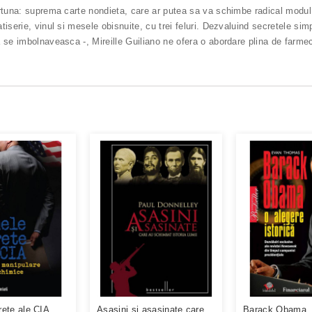
rtuna: suprema carte nondieta, care ar putea sa va schimbe radical modul in
iserie, vinul si mesele obisnuite, cu trei feluri. Dezvaluind secretele si
 se imbolnaveasca -, Mireille Guiliano ne ofera o abordare plina de farmec
ete ale CIA.
Asasini si asasinate care
Barack Obama. 