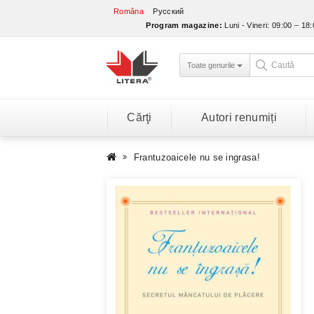
Româna
Русский
Program magazine:
Luni - Vineri: 09:00 – 18
Toate genurile
Cărţi
Autori renumiți
Frantuzoaicele nu se ingrasa!