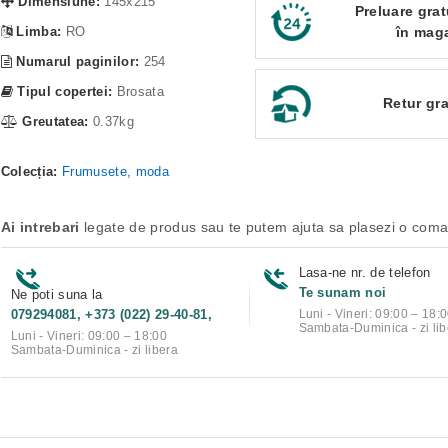
Dimensiune:
145x215
Preluare grat
Limba:
RO
în mag
Numarul paginilor:
254
Tipul copertei:
Brosata
Retur gra
Greutatea:
0.37kg
Colecția:
Frumusete, moda
Ai intrebari
legate de produs sau te putem ajuta sa plasezi o com
Lasa-ne nr. de telefon
Te sunam noi
Ne poti suna la
079294081, +373 (022) 29-40-81,
Luni - Vineri: 09:00 – 18:
Sambata-Duminica - zi lib
Luni - Vineri: 09:00 – 18:00
Sambata-Duminica - zi libera