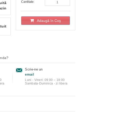
Cantitate:
uită
azin
Adaugă în Coş
tuit
anda?
Scrie-ne un
email
00
Luni - Vineri: 09:00 – 18:00
era
Sambata-Duminica - zi libera