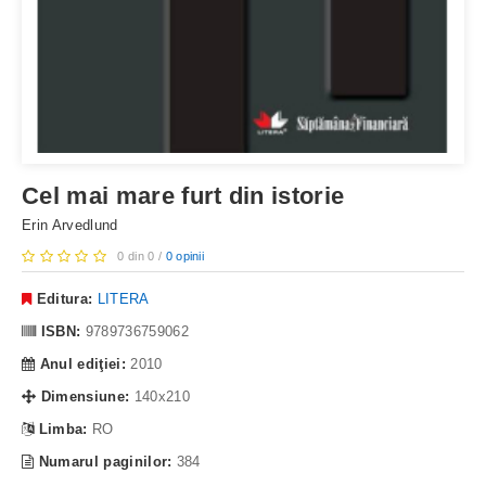
Cel mai mare furt din istorie
Erin Arvedlund
0 din 0 /
0 opinii
Editura:
LITERA
ISBN:
9789736759062
Anul ediţiei:
2010
Dimensiune:
140x210
Limba:
RO
Numarul paginilor:
384