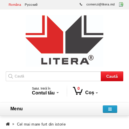
comenzi@litera.md
Româna
Русский
Caută
0
Salut. Intră în
Coș
Contul tău
Menu
Cel mai mare furt din istorie