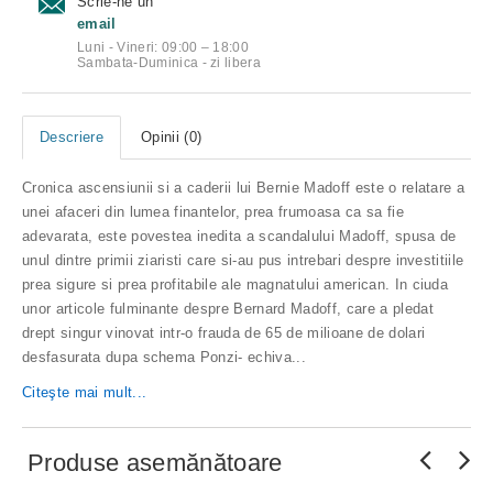
Scrie-ne un
email
Luni - Vineri: 09:00 – 18:00
Sambata-Duminica - zi libera
Descriere
Opinii (0)
Cronica ascensiunii si a caderii lui Bernie Madoff este o relatare a
unei afaceri din lumea finantelor, prea frumoasa ca sa fie
adevarata, este povestea inedita a scandalului Madoff, spusa de
unul dintre primii ziaristi care si-au pus intrebari despre investitiile
prea sigure si prea profitabile ale magnatului american. In ciuda
unor articole fulminante despre Bernard Madoff, care a pledat
drept singur vinovat intr-o frauda de 65 de milioane de dolari
desfasurata dupa schema Ponzi- echiva...
Citeşte mai mult...
Produse asemănătoare