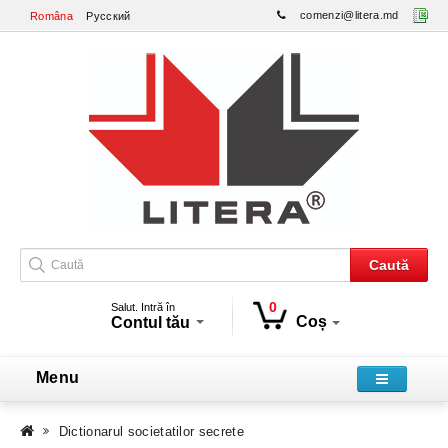
comenzi@litera.md
Româna
Русский
Caută
0
Salut. Intră în
Coș
Contul tău
Menu
Dictionarul societatilor secrete