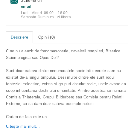
Scrie-ne un
email
Luni - Vineri: 09:00 – 18:00
Sambata-Duminica - zi libera
Descriere
Opinii (0)
Cine nu a auzit de francmasonerie, cavalerii templieri, Biserica
Scientologica sau Opus Dei?
Sunt doar cateva dintre nenumaratele societati secrete care au
existat de-a lungul timpului. Desi multe dintre ele sunt rodul
fanteziei colective, exista si grupuri absolut reale, unele avand ca
scop influentarea destinului umanitatii. Printre acestea se numara
Comisia Trilaterala, Grupul Bilderberg sau Comisia pentru Relatii
Externe, ca sa dam doar cateva exemple notorii.
Cartea de fata este un
...
Citeşte mai mult...