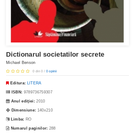
Dictionarul societatilor secrete
Michael Benson
0 din 0 /
0 opinii
Editura:
LITERA
ISBN:
9789736759307
Anul ediţiei:
2010
Dimensiune:
140x210
Limba:
RO
Numarul paginilor:
288