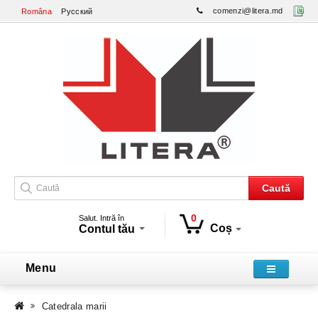
comenzi@litera.md
Româna
Русский
Caută
0
Salut. Intră în
Coș
Contul tău
Menu
Catedrala marii