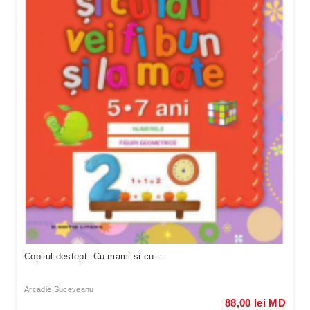
Copilul destept. Cu mami si cu ...
Arcadie Suceveanu
88,00 lei MD