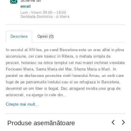
Scrie-ne un
email
Luni - Vineri: 09:00 – 18:00
Sambata-Duminica - zi libera
Descriere
Opinii (0)
In secolul al XIV-lea, pe cand Barcelona este un oras aflat in plina
ascensiune, cei care traiesc in Ribera, o mahala simpla de
pescari, hotarasc sa ridice templul cel mai maret inchinat vreodata
Fecioarei Maria, Santa Maria del Mar, Sfanta Maria a Marii. In
paralel se desfasoara povestea vietii tanarului Arnau, un serb care
fuge de pe pamanturile lordului sau si se refugiaza in Barcelona,
devenind un om liber si bogat. Dar, atragand invidia unui grup de
aristocrati, va ajunge in cele din...
Citeşte mai mult...
Produse asemănătoare