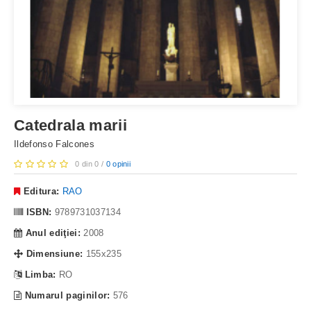
Catedrala marii
Ildefonso Falcones
0 din 0 /
0 opinii
Editura:
RAO
ISBN:
9789731037134
Anul ediţiei:
2008
Dimensiune:
155x235
Limba:
RO
Numarul paginilor:
576