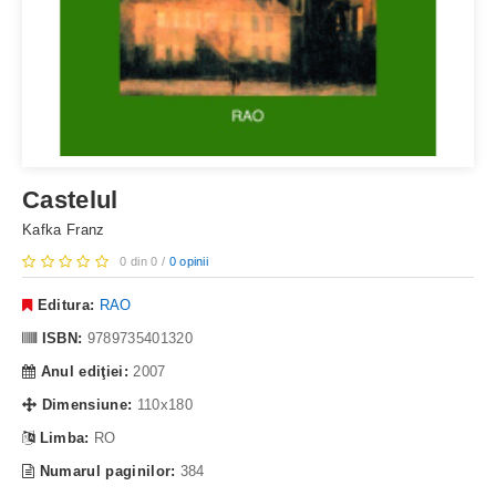
Castelul
Kafka Franz
0 din 0 /
0 opinii
Editura:
RAO
ISBN:
9789735401320
Anul ediţiei:
2007
Dimensiune:
110x180
Limba:
RO
Numarul paginilor:
384