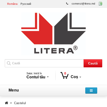
comenzi@litera.md
Româna
Русский
Caută
0
Salut. Intră în
Coș
Contul tău
Menu
Castelul