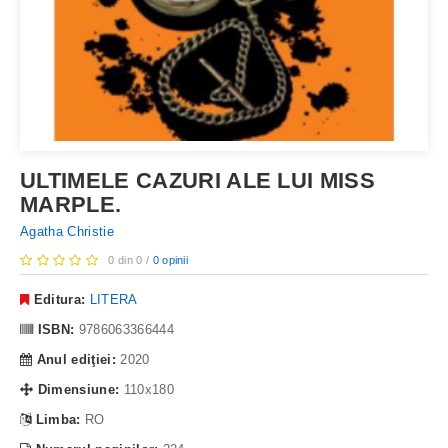
ULTIMELE CAZURI ALE LUI MISS
MARPLE.
Agatha Christie
0 din 0 /
0 opinii
Editura:
LITERA
ISBN:
9786063366444
Anul ediţiei:
2020
Dimensiune:
110x180
Limba:
RO