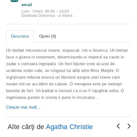
email
Luni - Vineri: 09:00 – 18:00
Sambata-Duminica - zi libera
Descriere
Opinii (0)
Un barbat necunoscut moare, impuscat, intr-o biserica. Un batran
face o gluma in testament, determinandu-si nepotul sa caute in
zadar o comoara ingropata. Un fost bijutier este acuzat de
uciderea sotiei sale, iar singurul lui alibi este Miss Marple. O
ingrijitoare nebuna arunca un blestem asupra unei tinere care
moare intr-un accident de calarie. O menajera este pe nedrept
banuita de furt. Un barbat e invinuit ca si-ar fi injughiat sotia. O
ingenioasa punere in scena ii pune in incurcatur...
Citeşte mai mult...
Alte cărţi de
Agatha Christie