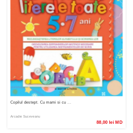
Copilul destept. Cu mami si cu ...
Arcadie Suceveanu
88,00 lei MD