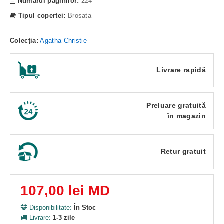
Numarul paginilor:
224
Tipul copertei:
Brosata
Colecția:
Agatha Christie
Livrare rapidă
Preluare gratuită
în magazin
Retur gratuit
107,00 lei MD
Disponibilitate:
În Stoc
Livrare:
1-3 zile