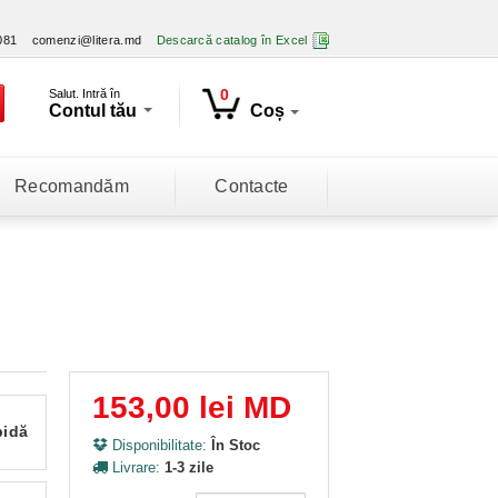
081
comenzi@litera.md
Descarcă catalog în Excel
0
Salut. Intră în
Contul tău
Coș
Recomandăm
Contacte
153,00 lei MD
pidă
Disponibilitate:
În Stoc
Livrare:
1-3 zile