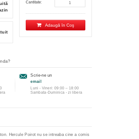
Cantitate:
uită
azin
Adaugă în Coş
tuit
anda?
Scrie-ne un
email
00
Luni - Vineri: 09:00 – 18:00
era
Sambata-Duminica - zi libera
nton. Hercule Poirot nu se intreaba cine a comis