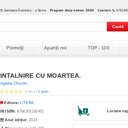
:00 Sambata-Duminica - zi libera
Program shop online:
24/24
Contact:
079294
Caută
Promoţii
Apariții noi
TOP - 100
INTALNIRE CU MOARTEA.
Agatha Christie
0 din 0 /
0 opinii
Editura:
LITERA
Livrare ra
ISBN:
9786303192451
Anul ediţiei:
2024