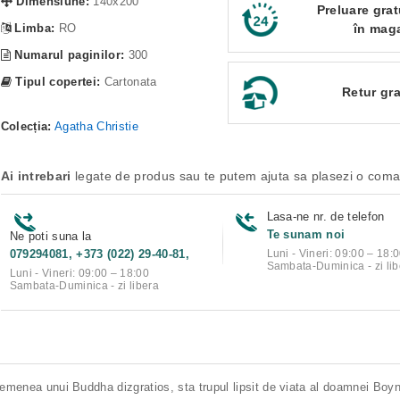
Dimensiune:
140x200
Preluare grat
Limba:
RO
în mag
Numarul paginilor:
300
Tipul copertei:
Cartonata
Retur gra
Colecția:
Agatha Christie
Ai intrebari
legate de produs sau te putem ajuta sa plasezi o com
Lasa-ne nr. de telefon
Te sunam noi
Ne poti suna la
079294081, +373 (022) 29-40-81,
Luni - Vineri: 09:00 – 18:
Sambata-Duminica - zi lib
Luni - Vineri: 09:00 – 18:00
Sambata-Duminica - zi libera
asemenea unui Buddha dizgratios, sta trupul lipsit de viata al doamnei Boy