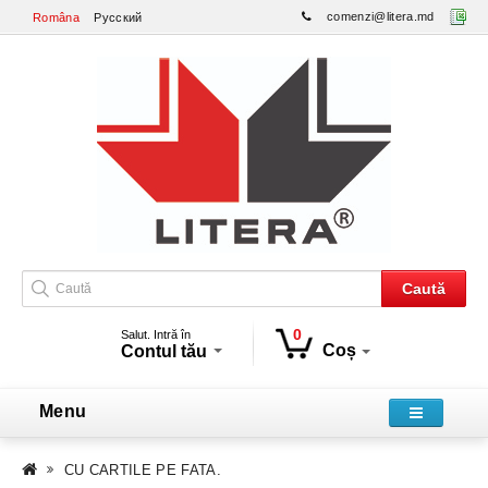
comenzi@litera.md
Româna
Русский
Caută
0
Salut. Intră în
Coș
Contul tău
Menu
CU CARTILE PE FATA.