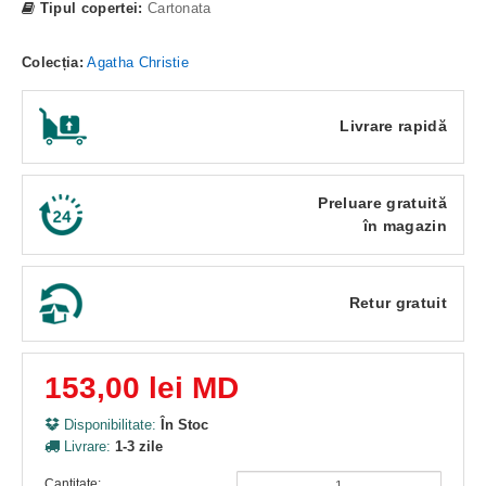
Tipul copertei:
Cartonata
Colecția:
Agatha Christie
Livrare rapidă
Preluare gratuită
în magazin
Retur gratuit
153,00 lei MD
Disponibilitate:
În Stoc
Livrare:
1-3 zile
Cantitate: