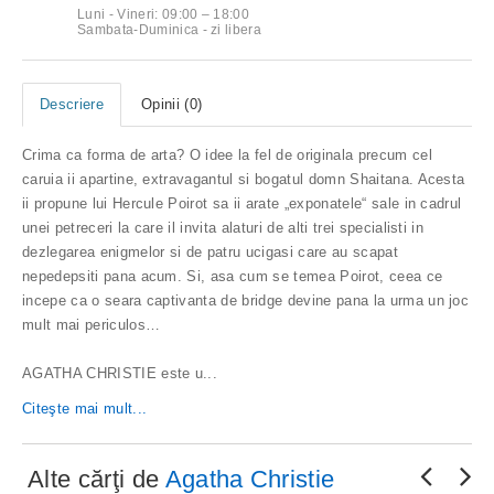
Luni - Vineri: 09:00 – 18:00
Sambata-Duminica - zi libera
Descriere
Opinii (0)
Crima ca forma de arta? O idee la fel de originala precum cel
caruia ii apartine, extravagantul si bogatul domn Shaitana. Acesta
ii pro­pune lui Hercule Poirot sa ii arate „exponatele“ sale in cadrul
unei petreceri la care il invita alaturi de alti trei specialisti in
dezlegarea enigmelor si de patru ucigasi care au scapat
nepedepsiti pana acum. Si, asa cum se temea Poirot, ceea ce
incepe ca o seara captivanta de bridge devine pana la urma un joc
mult mai periculos…
AGATHA CHRISTIE este u
...
Citeşte mai mult...
Alte cărţi de
Agatha Christie