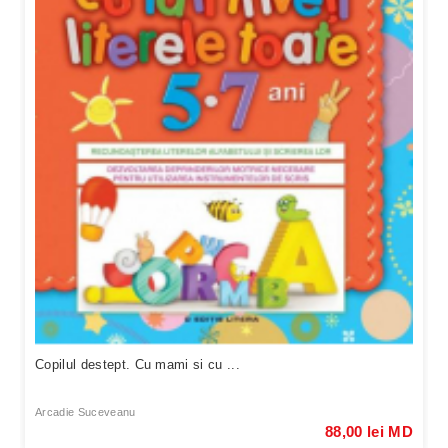
Copilul destept. Cu mami si cu ...
Arcadie Suceveanu
88,00 lei MD