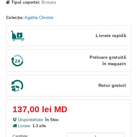
Tipul copertei:
Brosata
Colecția:
Agatha Christie
Livrare rapidă
Preluare gratuită
în magazin
Retur gratuit
137,00 lei MD
Disponibilitate:
În Stoc
Livrare:
1-3 zile
Cantitate: