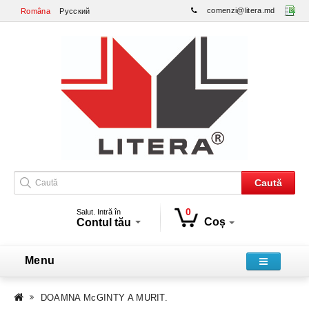
comenzi@litera.md
Româna
Русский
Caută
0
Salut. Intră în
Coș
Contul tău
Menu
DOAMNA McGINTY A MURIT.