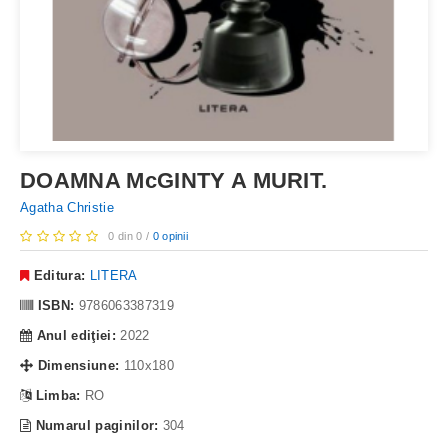
DOAMNA McGINTY A MURIT.
Agatha Christie
0 din 0 /
0 opinii
Editura:
LITERA
ISBN:
9786063387319
Anul ediţiei:
2022
Dimensiune:
110x180
Limba:
RO
Numarul paginilor:
304