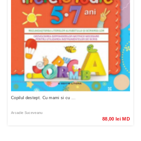
Copilul destept. Cu mami si cu ...
Arcadie Suceveanu
88,00 lei MD