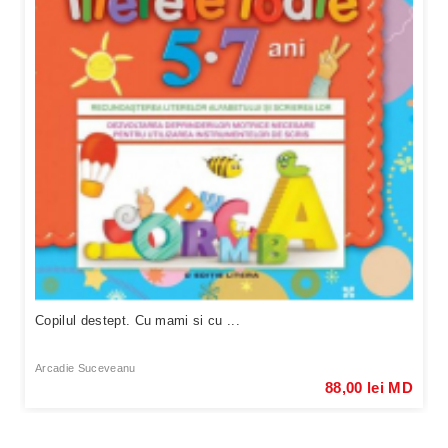
Copilul destept. Cu mami si cu ...
Arcadie Suceveanu
88,00 lei MD