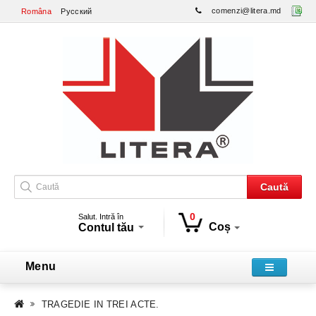
comenzi@litera.md
Româna
Русский
Caută
0
Salut. Intră în
Coș
Contul tău
Menu
TRAGEDIE IN TREI ACTE.