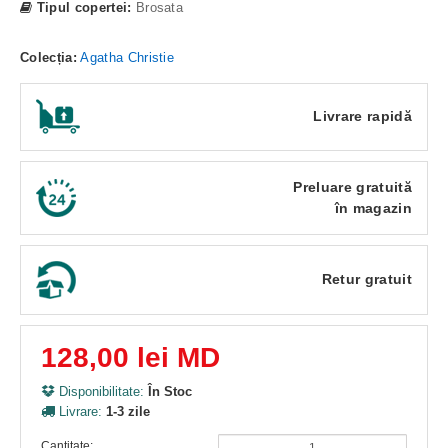
Tipul copertei:
Brosata
Colecția:
Agatha Christie
Livrare rapidă
Preluare gratuită
în magazin
Retur gratuit
128,00 lei MD
Disponibilitate:
În Stoc
Livrare:
1-3 zile
Cantitate: