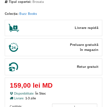
Tipul copertei:
Brosata
Colecția:
Buzz Books
Livrare rapidă
Preluare gratuită
în magazin
Retur gratuit
159,00 lei MD
Disponibilitate:
În Stoc
Livrare:
1-3 zile
Cantitate: