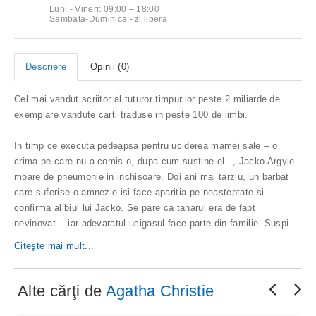
Luni - Vineri: 09:00 – 18:00
Sambata-Duminica - zi libera
Descriere
Opinii (0)
Cel mai vandut scriitor al tuturor timpurilor peste 2 miliarde de
exemplare vandute carti traduse in peste 100 de limbi.
In timp ce executa pedeapsa pentru uciderea mamei sale – o
crima pe care nu a comis-o, dupa cum sustine el –, Jacko Argyle
moare de pneumonie in inchisoare. Doi ani mai tarziu, un barbat
care suferise o amnezie isi face aparitia pe neasteptate si
confirma alibiul lui Jacko. Se pare ca tanarul era de fapt
nevinovat... iar adevaratul ucigasul face parte din familie. Suspi
...
Citeşte mai mult...
Alte cărţi de
Agatha Christie