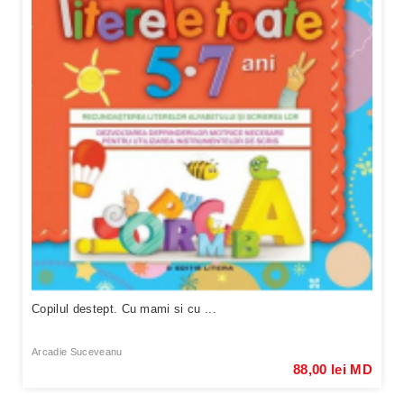
Copilul destept. Cu mami si cu ...
Arcadie Suceveanu
88,00 lei MD