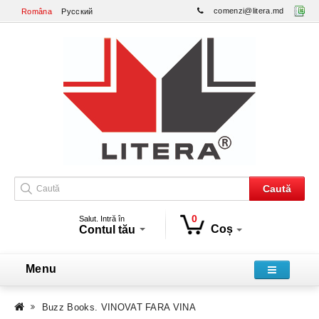
comenzi@litera.md
Româna
Русский
Caută
0
Salut. Intră în
Coș
Contul tău
Menu
Buzz Books. VINOVAT FARA VINA