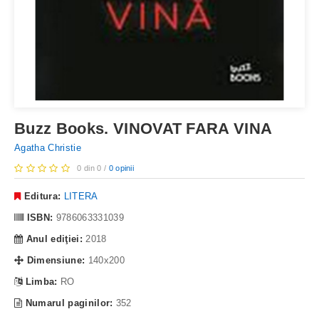
Buzz Books. VINOVAT FARA VINA
Agatha Christie
0 din 0 /
0 opinii
Editura:
LITERA
ISBN:
9786063331039
Anul ediţiei:
2018
Dimensiune:
140x200
Limba:
RO
Numarul paginilor:
352