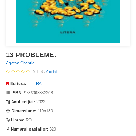
13 PROBLEME.
Agatha Christie
0 din 0 /
0 opinii
Editura:
LITERA
ISBN:
9786063382208
Anul ediţiei:
2022
Dimensiune:
110x180
Limba:
RO
Numarul paginilor:
320