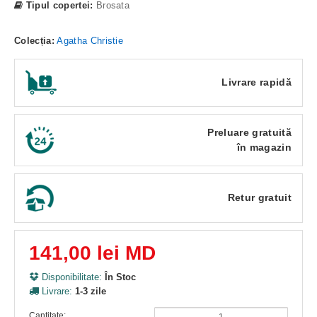
Tipul copertei:
Brosata
Colecția:
Agatha Christie
Livrare rapidă
Preluare gratuită
în magazin
Retur gratuit
141,00 lei MD
Disponibilitate:
În Stoc
Livrare:
1-3 zile
Cantitate: