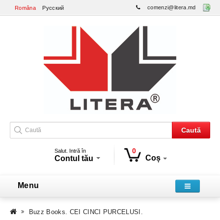
comenzi@litera.md
Româna
Русский
Caută
0
Salut. Intră în
Coș
Contul tău
Menu
Buzz Books. CEI CINCI PURCELUSI.