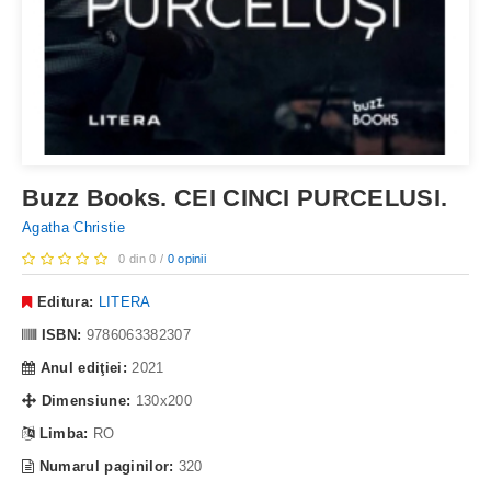
Buzz Books. CEI CINCI PURCELUSI.
Agatha Christie
0 din 0 /
0 opinii
Editura:
LITERA
ISBN:
9786063382307
Anul ediţiei:
2021
Dimensiune:
130x200
Limba:
RO
Numarul paginilor:
320