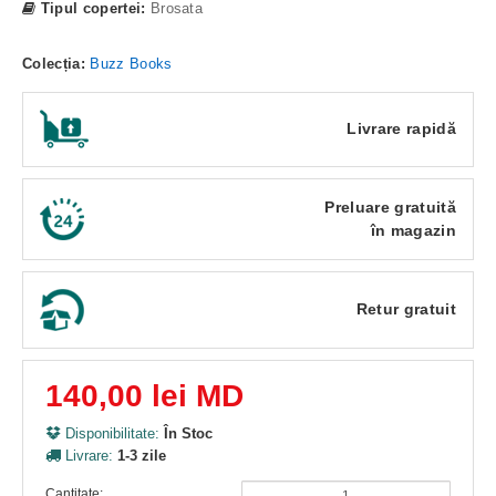
Tipul copertei:
Brosata
Colecția:
Buzz Books
Livrare rapidă
Preluare gratuită
în magazin
Retur gratuit
140,00 lei MD
Disponibilitate:
În Stoc
Livrare:
1-3 zile
Cantitate: