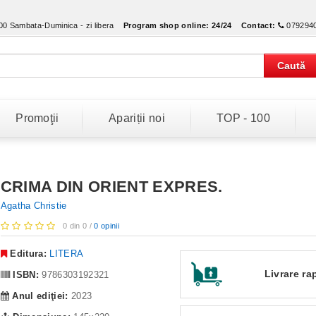
:00 Sambata-Duminica - zi libera
Program shop online:
24/24
Contact:
079294
Caută
Promoţii
Apariții noi
TOP - 100
CRIMA DIN ORIENT EXPRES.
Agatha Christie
0 din 0 /
0 opinii
Editura:
LITERA
Livrare ra
ISBN:
9786303192321
Anul ediţiei:
2023