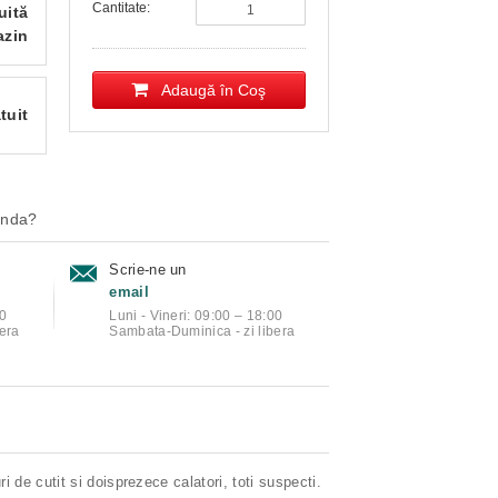
Cantitate:
uită
azin
Adaugă în Coş
tuit
anda?
Scrie-ne un
email
00
Luni - Vineri: 09:00 – 18:00
era
Sambata-Duminica - zi libera
 de cutit si doisprezece calatori, toti suspecti.