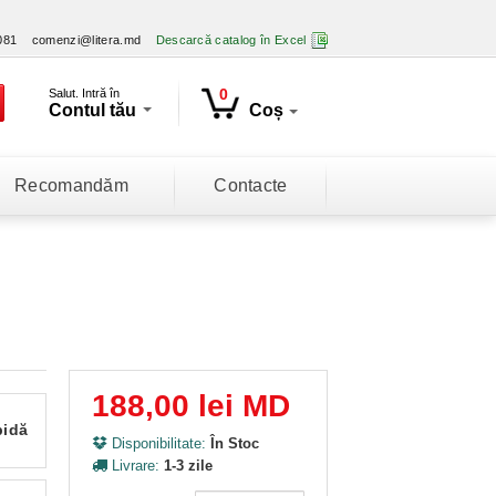
081
comenzi@litera.md
Descarcă catalog în Excel
0
Salut. Intră în
Contul tău
Coș
Recomandăm
Contacte
188,00 lei MD
pidă
Disponibilitate:
În Stoc
Livrare:
1-3 zile