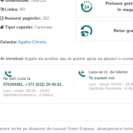
Dimensiune:
145x220
Preluare grat
Limba:
RO
în mag
Numarul paginilor:
322
Tipul copertei:
Cartonata
Retur gra
Colecția:
Agatha Christie
Ai intrebari
legate de produs sau te putem ajuta sa plasezi o com
Lasa-ne nr. de telefon
Te sunam noi
Ne poti suna la
079294081, +373 (022) 29-40-81,
Luni - Vineri: 09:00 – 18:
Sambata-Duminica - zi lib
Luni - Vineri: 09:00 – 18:00
Sambata-Duminica - zi libera
ment inchis pe dinauntru din luxosul Orient Express, douasprezece lovituri