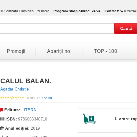
:00 Sambata-Duminica - zi libera
Program shop online:
24/24
Contact:
079294
Caută
Promoţii
Apariții noi
TOP - 100
CALUL BALAN.
Agatha Christie
0 din 0 /
0 opinii
Editura:
LITERA
Livrare ra
ISBN:
9786063340710
Anul ediţiei:
2019