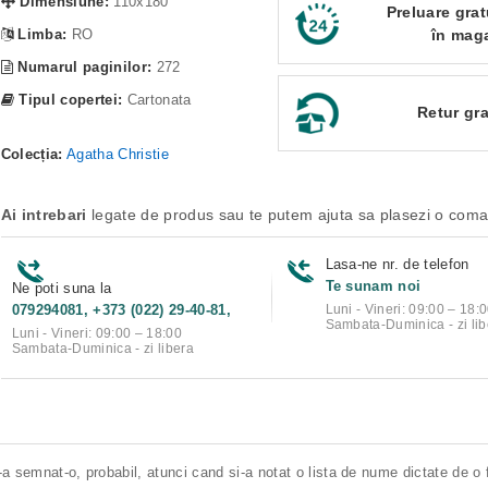
Dimensiune:
110x180
Preluare grat
Limba:
RO
în mag
Numarul paginilor:
272
Tipul copertei:
Cartonata
Retur gra
Colecția:
Agatha Christie
Ai intrebari
legate de produs sau te putem ajuta sa plasezi o com
Lasa-ne nr. de telefon
Te sunam noi
Ne poti suna la
079294081, +373 (022) 29-40-81,
Luni - Vineri: 09:00 – 18:
Sambata-Duminica - zi lib
Luni - Vineri: 09:00 – 18:00
Sambata-Duminica - zi libera
a semnat-o, probabil, atunci cand si-a notat o lista de nume dictate de o 