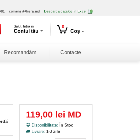
081
comenzi@litera.md
Descarcă catalog în Excel
0
Salut. Intră în
Contul tău
Coș
Recomandăm
Contacte
119,00 lei MD
pidă
Disponibilitate:
În Stoc
Livrare:
1-3 zile