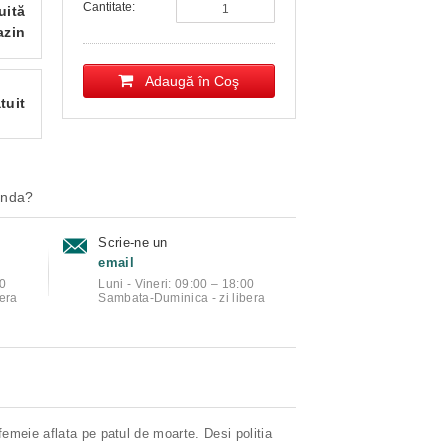
Cantitate:
uită
azin
Adaugă în Coş
tuit
anda?
Scrie-ne un
email
00
Luni - Vineri: 09:00 – 18:00
era
Sambata-Duminica - zi libera
femeie aflata pe patul de moarte. Desi politia