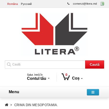
comenzi@litera.md
Româna
Русский
Caută
0
Salut. Intră în
Coș
Contul tău
Menu
CRIMA DIN MESOPOTAMIA.