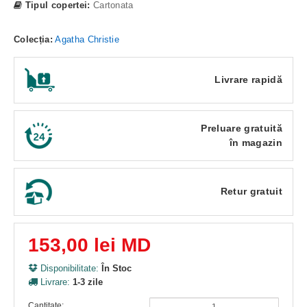
Tipul copertei:
Cartonata
Colecția:
Agatha Christie
Livrare rapidă
Preluare gratuită
în magazin
Retur gratuit
153,00 lei MD
Disponibilitate:
În Stoc
Livrare:
1-3 zile
Cantitate: