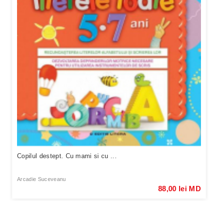
Copilul destept. Cu mami si cu ...
Arcadie Suceveanu
88,00 lei MD