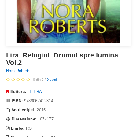
Lira. Refugiul. Drumul spre lumina.
Vol.2
Nora Roberts
0 din 0 /
0 opinii
Editura:
LITERA
ISBN:
9786067412314
Anul ediţiei:
2015
Dimensiune:
107x177
Limba:
RO