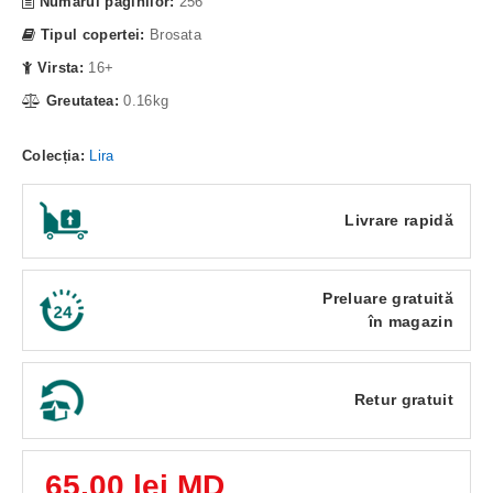
Numarul paginilor:
256
Tipul copertei:
Brosata
Virsta:
16+
Greutatea:
0.16kg
Colecția:
Lira
Livrare rapidă
Preluare gratuită
în magazin
Retur gratuit
65,00 lei MD