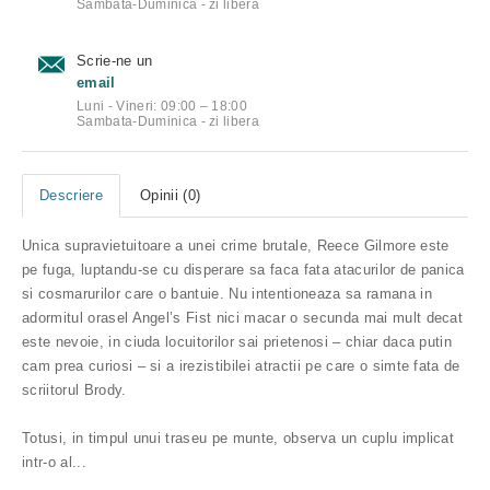
Sambata-Duminica - zi libera
Scrie-ne un
email
Luni - Vineri: 09:00 – 18:00
Sambata-Duminica - zi libera
Descriere
Opinii (0)
Unica supravietuitoare a unei crime brutale, Reece Gilmore este
pe fuga, luptandu-se cu disperare sa faca fata atacurilor de panica
si cosmarurilor care o bantuie. Nu intentioneaza sa ramana in
adormitul orasel Angel’s Fist nici macar o secunda mai mult decat
este nevoie, in ciuda locuitorilor sai prietenosi – chiar daca putin
cam prea curiosi – si a irezistibilei atractii pe care o simte fata de
scriitorul Brody.
Totusi, in timpul unui traseu pe munte, observa un cuplu implicat
intr-o al
...