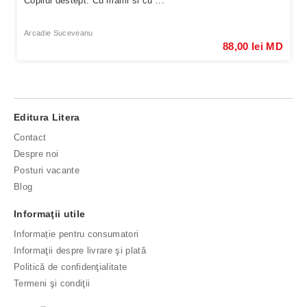
Copilul destept. Cu mami si cu ...
Arcadie Suceveanu
88,00 lei MD
Editura Litera
Contact
Despre noi
Posturi vacante
Blog
Informaţii utile
Informație pentru consumatori
Informaţii despre livrare şi plată
Politică de confidenţialitate
Termeni şi condiţii