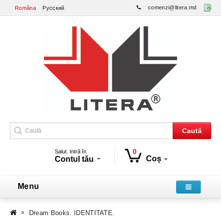
comenzi@litera.md
Româna
Русский
Caută
0
Salut. Intră în
Coș
Contul tău
Menu
Dream Books. IDENTITATE.