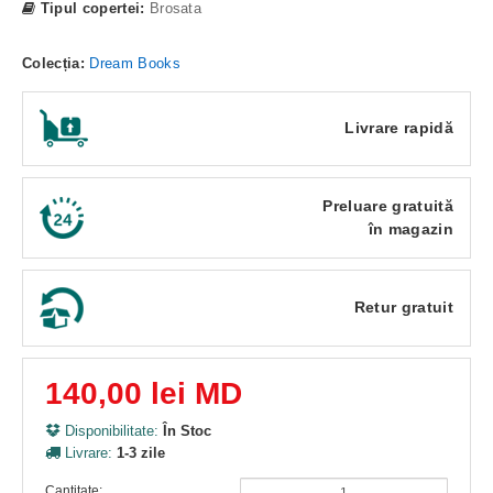
Tipul copertei:
Brosata
Colecția:
Dream Books
Livrare rapidă
Preluare gratuită
în magazin
Retur gratuit
140,00 lei MD
Disponibilitate:
În Stoc
Livrare:
1-3 zile
Cantitate: