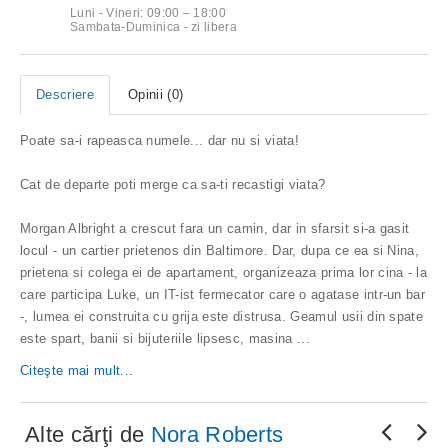
Luni - Vineri: 09:00 – 18:00
Sambata-Duminica - zi libera
Descriere
Opinii (0)
Poate sa-i rapeasca numele... dar nu si viata!
Cat de departe poti merge ca sa-ti recastigi viata?
Morgan Albright a crescut fara un camin, dar in sfarsit si-a gasit
locul - un cartier prietenos din Baltimore. Dar, dupa ce ea si Nina,
prietena si colega ei de apartament, organizeaza prima lor cina - la
care participa Luke, un IT-ist fermecator care o agatase intr-un bar
-, lumea ei construita cu grija este distrusa. Geamul usii din spate
este spart, banii si bijuteriile lipsesc, masina
...
Citeşte mai mult...
Alte cărţi de
Nora Roberts