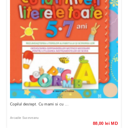
Copilul destept. Cu mami si cu ...
Arcadie Suceveanu
88,00 lei MD