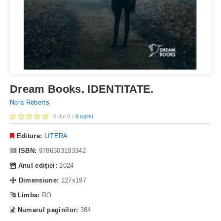
Dream Books. IDENTITATE.
Nora Roberts
0 din 0 /
0 opinii
Editura:
LITERA
ISBN:
9786303193342
Anul ediţiei:
2024
Dimensiune:
127x197
Limba:
RO
Numarul paginilor:
384