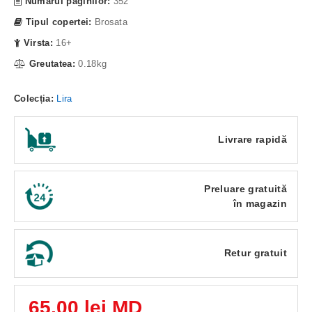
Numarul paginilor:
352
Tipul copertei:
Brosata
Virsta:
16+
Greutatea:
0.18kg
Colecția:
Lira
Livrare rapidă
Preluare gratuită
în magazin
Retur gratuit
65,00 lei MD