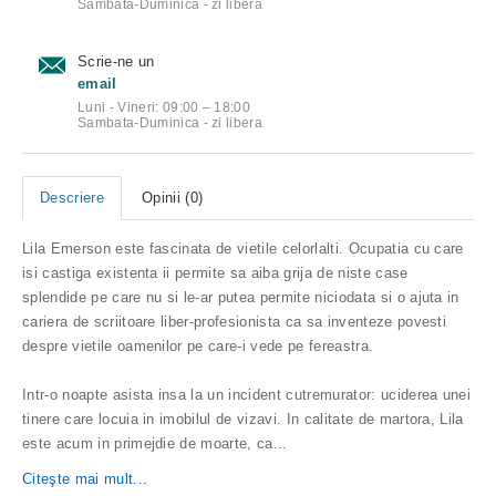
Sambata-Duminica - zi libera
Scrie-ne un
email
Luni - Vineri: 09:00 – 18:00
Sambata-Duminica - zi libera
Descriere
Opinii (0)
Lila Emerson este fascinata de vietile celorlalti. Ocupatia cu care
isi castiga existenta ii permite sa aiba grija de niste case
splendide pe care nu si le-ar putea permite niciodata si o ajuta in
cariera de scriitoare liber-profesionista ca sa inventeze povesti
despre vietile oamenilor pe care-i vede pe fereastra.
Intr-o noapte asista insa la un incident cutremurator: uciderea unei
tinere care locuia in imobilul de vizavi. In calitate de martora, Lila
este acum in primejdie de moarte, ca
...
Citeşte mai mult...