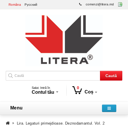
comenzi@litera.md
Româna
Русский
Caută
0
Salut. Intră în
Coș
Contul tău
Menu
Lira. Legaturi primejdioase. Deznodamantul. Vol. 2