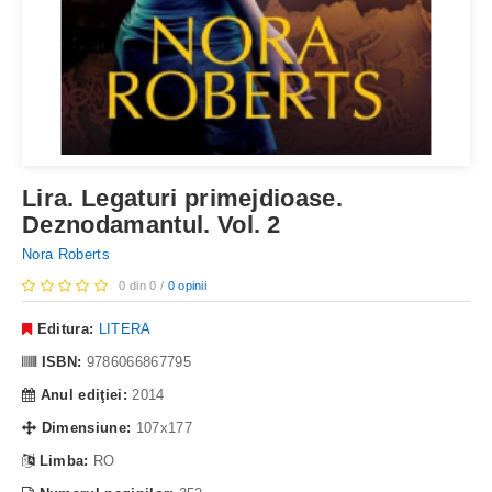
Lira. Legaturi primejdioase.
Deznodamantul. Vol. 2
Nora Roberts
0 din 0 /
0 opinii
Editura:
LITERA
ISBN:
9786066867795
Anul ediţiei:
2014
Dimensiune:
107x177
Limba:
RO