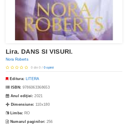
Lira. DANS SI VISURI.
Nora Roberts
0 din 0 /
0 opinii
Editura:
LITERA
ISBN:
9786063368653
Anul ediţiei:
2021
Dimensiune:
110x180
Limba:
RO
Numarul paginilor:
256