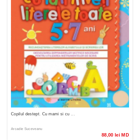
Copilul destept. Cu mami si cu ...
Arcadie Suceveanu
88,00 lei MD