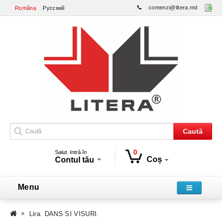
comenzi@litera.md
Româna
Русский
Caută
0
Salut. Intră în
Coș
Contul tău
Menu
Lira. DANS SI VISURI.