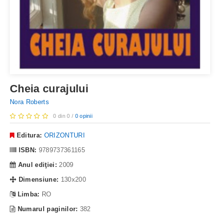
Cheia curajului
Nora Roberts
0 din 0 /
0 opinii
Editura:
ORIZONTURI
ISBN:
9789737361165
Anul ediţiei:
2009
Dimensiune:
130x200
Limba:
RO
Numarul paginilor:
382