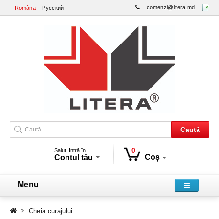
comenzi@litera.md
Româna
Русский
Caută
0
Salut. Intră în
Coș
Contul tău
Menu
Cheia curajului