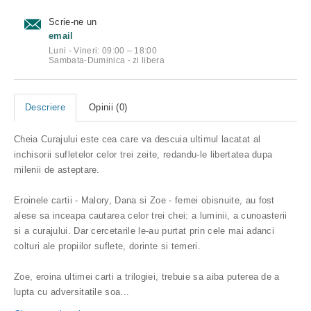
Scrie-ne un
email
Luni - Vineri: 09:00 – 18:00
Sambata-Duminica - zi libera
Descriere
Opinii (0)
Cheia Curajului este cea care va descuia ultimul lacatat al
inchisorii sufletelor celor trei zeite, redandu-le libertatea dupa
milenii de asteptare.
Eroinele cartii - Malory, Dana si Zoe - femei obisnuite, au fost
alese sa inceapa cautarea celor trei chei: a luminii, a cunoasterii
si a curajului. Dar cercetarile le-au purtat prin cele mai adanci
colturi ale propiilor suflete, dorinte si temeri.
Zoe, eroina ultimei carti a trilogiei, trebuie sa aiba puterea de a
lupta cu adversitatile soa
...