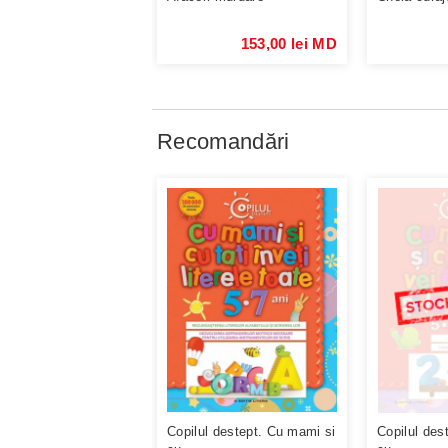
153,00 lei MD
Recomandări
Copilul destept. Cu mami si
Copilul des