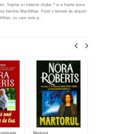
iei, Sophia isi iubeste slujba ? si e foarte buna
ma familiei MacMillan. Fiind o femeie de afaceri
Millan, cu care este p...
rostituate
Martorul
Stanca Pagana