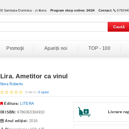
:00 Sambata-Duminica - zi libera
Program shop online:
24/24
Contact:
079294
Caută
Promoţii
Apariții noi
TOP - 100
Lira. Ametitor ca vinul
Nora Roberts
0 din 0 /
0 opinii
Editura:
LITERA
Livrare ra
ISBN:
9786063304910
Anul ediţiei:
2016