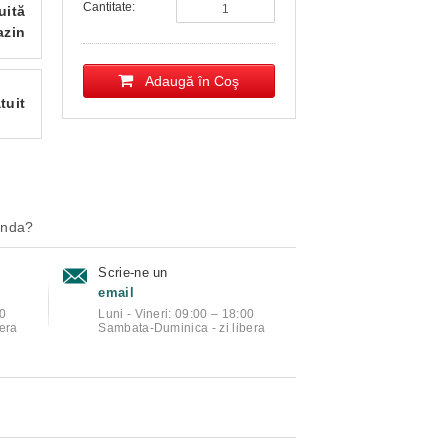
Cantitate:
uită
azin
Adaugă în Coş
tuit
anda?
Scrie-ne un
email
00
Luni - Vineri: 09:00 – 18:00
era
Sambata-Duminica - zi libera