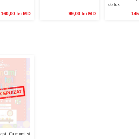
de lux
160,00 lei MD
99,00 lei MD
145
tept. Cu mami si