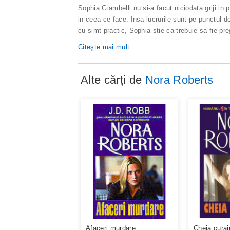
Sophia Giambelli nu si-a facut niciodata griji in 
in ceea ce face. Insa lucrurile sunt pe punctul 
cu simt practic, Sophia stie ca trebuie sa fie pr
Citeşte mai mult...
Alte cărţi de
Nora Roberts
Afaceri murdare
Cheia curaj