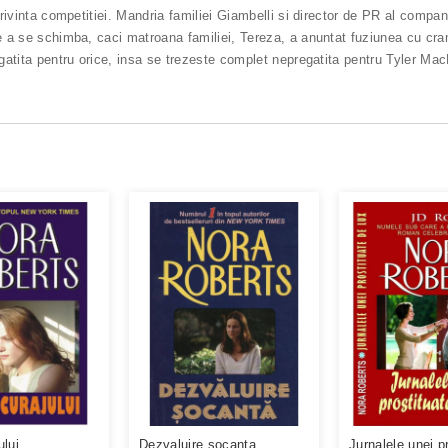
privinta competitiei. Mandria familiei Giambelli si director de PR al compan
de a se schimba, caci matroana familiei, Tereza, a anuntat fuziunea cu cra
egatita pentru orice, insa se trezeste complet nepregatita pentru Tyler Mac
ului
Dezvaluire socanta
Jurnalele unei p