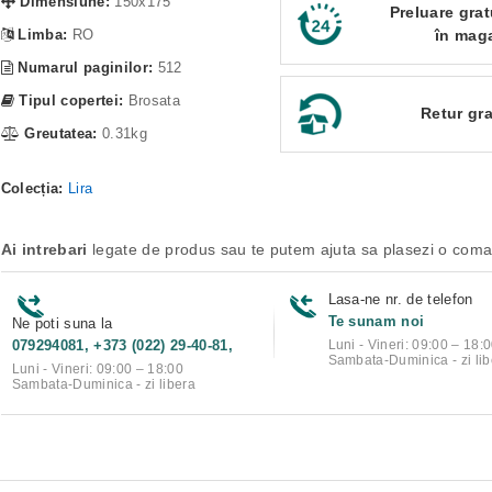
Dimensiune:
150x175
Preluare grat
Limba:
RO
în mag
Numarul paginilor:
512
Tipul copertei:
Brosata
Retur gra
Greutatea:
0.31kg
Colecția:
Lira
Ai intrebari
legate de produs sau te putem ajuta sa plasezi o com
Lasa-ne nr. de telefon
Te sunam noi
Ne poti suna la
079294081, +373 (022) 29-40-81,
Luni - Vineri: 09:00 – 18:
Sambata-Duminica - zi lib
Luni - Vineri: 09:00 – 18:00
Sambata-Duminica - zi libera