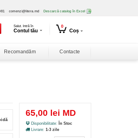
081
comenzi@litera.md
Descarcă catalog în Excel
0
Salut. Intră în
Contul tău
Coș
Recomandăm
Contacte
65,00 lei MD
pidă
Disponibilitate:
În Stoc
Livrare:
1-3 zile