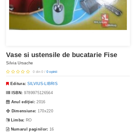
Vase si ustensile de bucatarie Fise
Silvia Ursache
0 din 0 /
0 opinii
Editura:
SILVIUS-LIBRIS
ISBN:
9789975126564
Anul ediţiei:
2016
Dimensiune:
170x220
Limba:
RO
Numarul paginilor:
16