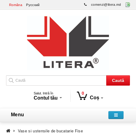
comenzi@litera.md
Româna
Русский
Caută
0
Salut. Intră în
Coș
Contul tău
Menu
Vase si ustensile de bucatarie Fise