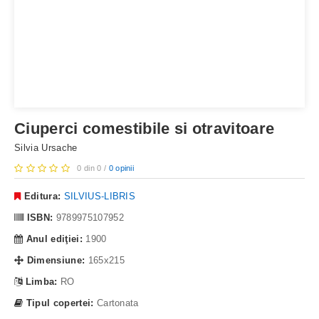
Ciuperci comestibile si otravitoare
Silvia Ursache
0 din 0 /
0 opinii
Editura:
SILVIUS-LIBRIS
ISBN:
9789975107952
Anul ediţiei:
1900
Dimensiune:
165x215
Limba:
RO
Tipul copertei:
Cartonata