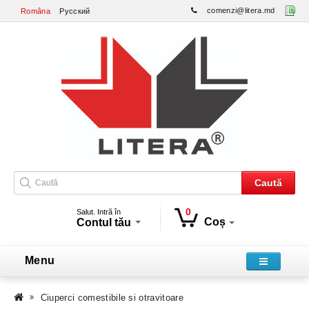
comenzi@litera.md
Româna
Русский
Caută
0
Salut. Intră în
Coș
Contul tău
Menu
Ciuperci comestibile si otravitoare