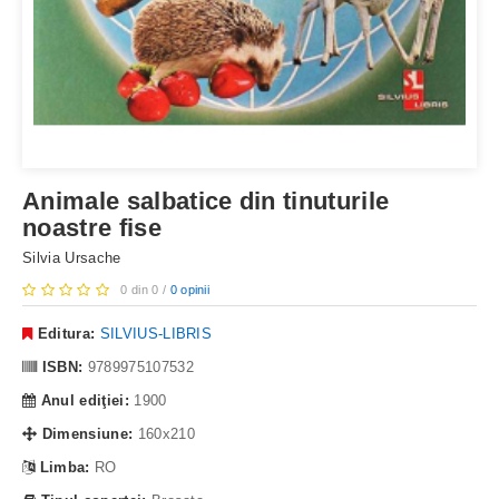
Animale salbatice din tinuturile
noastre fise
Silvia Ursache
0 din 0 /
0 opinii
Editura:
SILVIUS-LIBRIS
ISBN:
9789975107532
Anul ediţiei:
1900
Dimensiune:
160x210
Limba:
RO