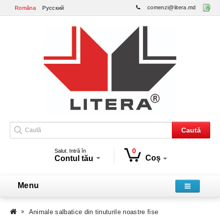
comenzi@litera.md
Româna
Русский
Caută
0
Salut. Intră în
Coș
Contul tău
Menu
Animale salbatice din tinuturile noastre fise