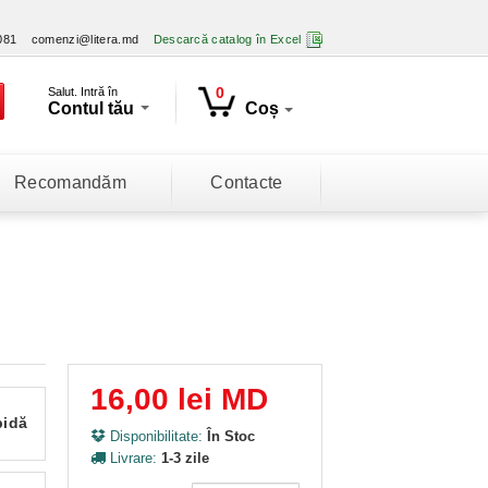
081
comenzi@litera.md
Descarcă catalog în Excel
0
Salut. Intră în
Contul tău
Coș
Recomandăm
Contacte
16,00 lei MD
pidă
Disponibilitate:
În Stoc
Livrare:
1-3 zile