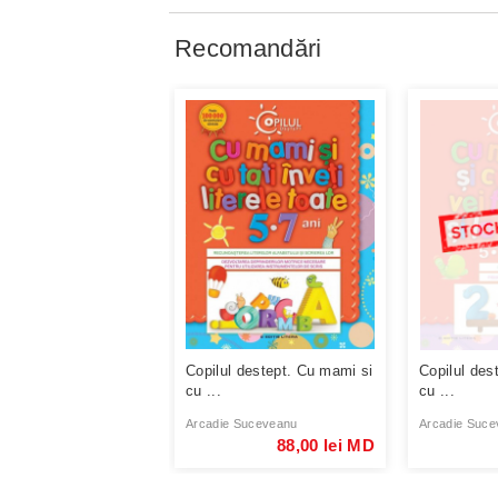
Recomandări
Copilul destept. Cu mami si
Copilul des
cu ...
cu ...
Arcadie Suceveanu
Arcadie Suce
88,00 lei MD