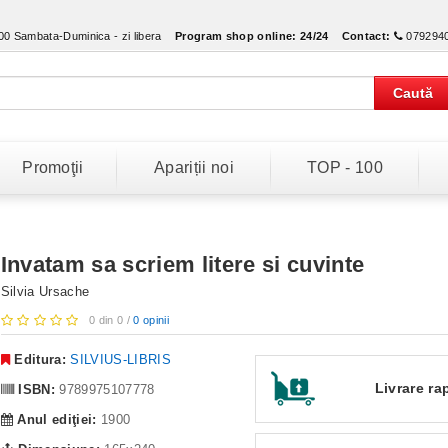
:00 Sambata-Duminica - zi libera
Program shop online:
24/24
Contact:
079294
Caută
Promoţii
Apariții noi
TOP - 100
Invatam sa scriem litere si cuvinte
Silvia Ursache
0 din 0 /
0 opinii
Editura:
SILVIUS-LIBRIS
Livrare ra
ISBN:
9789975107778
Anul ediţiei:
1900