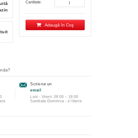
Cantitate:
uită
azin
Adaugă în Coş
tuit
anda?
Scrie-ne un
email
00
Luni - Vineri: 09:00 – 18:00
era
Sambata-Duminica - zi libera