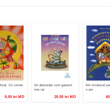
lorat. Ce creste
Un abecedar cum gasesti
Am incalecat pe-
mai rar
v-am ...
8,00 lei MD
28,00 lei MD
65