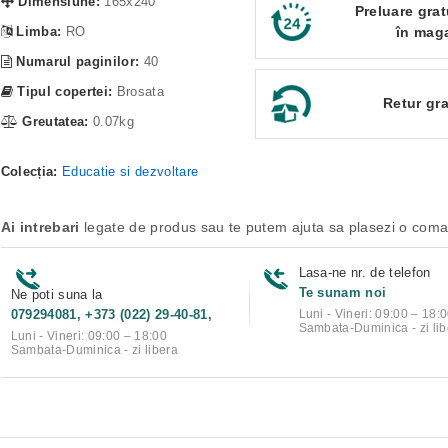
Dimensiune:
165x240
Preluare grat
Limba:
RO
în mag
Numarul paginilor:
40
Tipul copertei:
Brosata
Retur gra
Greutatea:
0.07kg
Colecția:
Educatie si dezvoltare
Ai intrebari
legate de produs sau te putem ajuta sa plasezi o com
Lasa-ne nr. de telefon
Te sunam noi
Ne poti suna la
079294081, +373 (022) 29-40-81,
Luni - Vineri: 09:00 – 18:
Sambata-Duminica - zi lib
Luni - Vineri: 09:00 – 18:00
Sambata-Duminica - zi libera