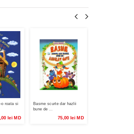
o roata si
Basme scurte dar hazlii
Invatam sa scriem ci
bune de ...
,00 lei MD
75,00 lei MD
9,00 