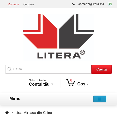
comenzi@litera.md
Româna
Русский
Caută
0
Salut. Intră în
Coș
Contul tău
Menu
Lira. Mireasa din China