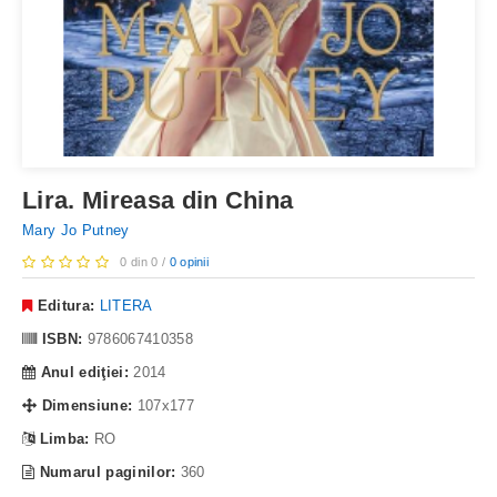
Lira. Mireasa din China
Mary Jo Putney
0 din 0 /
0 opinii
Editura:
LITERA
ISBN:
9786067410358
Anul ediţiei:
2014
Dimensiune:
107x177
Limba:
RO
Numarul paginilor:
360