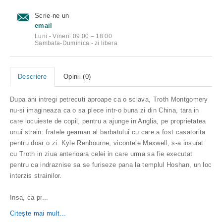
Scrie-ne un
email
Luni - Vineri: 09:00 – 18:00
Sambata-Duminica - zi libera
Descriere
Opinii (0)
Dupa ani intregi petrecuti aproape ca o sclava, Troth Montgomery
nu-si imagineaza ca o sa plece intr-o buna zi din China, tara in
care locuieste de copil, pentru a ajunge in Anglia, pe proprietatea
unui strain: fratele geaman al barbatului cu care a fost casatorita
pentru doar o zi. Kyle Renbourne, vicontele Maxwell, s-a insurat
cu Troth in ziua anterioara celei in care urma sa fie executat
pentru ca indraznise sa se furiseze pana la templul Hoshan, un loc
interzis strainilor.
Insa, ca pr
...
Citeşte mai mult...