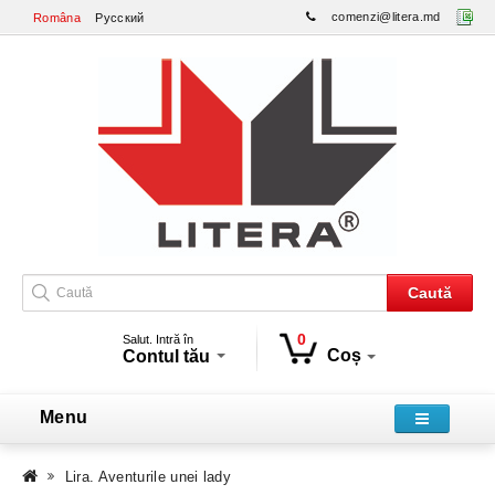
comenzi@litera.md
Româna
Русский
Caută
0
Salut. Intră în
Coș
Contul tău
Menu
Lira. Aventurile unei lady