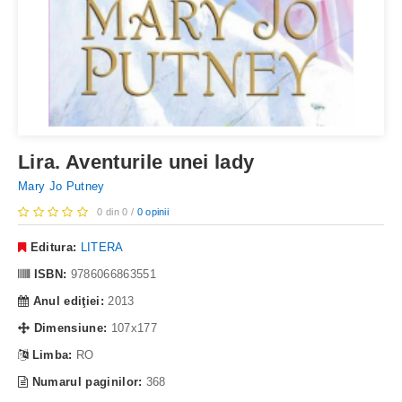
Lira. Aventurile unei lady
Mary Jo Putney
0 din 0 /
0 opinii
Editura:
LITERA
ISBN:
9786066863551
Anul ediţiei:
2013
Dimensiune:
107x177
Limba:
RO
Numarul paginilor:
368