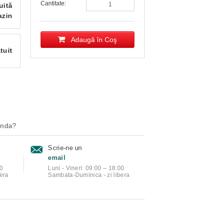
Cantitate:
uită
azin
Adaugă în Coş
tuit
anda?
Scrie-ne un
email
00
Luni - Vineri: 09:00 – 18:00
era
Sambata-Duminica - zi libera