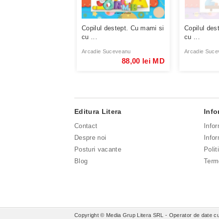
Copilul destept. Cu mami si
Copilul des
cu ...
cu ...
Arcadie Suceveanu
Arcadie Suce
88,00 lei MD
Editura Litera
Info
Contact
Info
Despre noi
Infor
Posturi vacante
Polit
Blog
Terme
Copyright © Media Grup Litera SRL - Operator de date cu