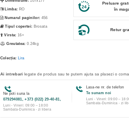
Dimensiune:
107x177
Preluare grat
Limba:
RO
în mag
Numarul paginilor:
456
Tipul copertei:
Brosata
Retur gra
Virsta:
16+
Greutatea:
0.24kg
Colecția:
Lira
Ai intrebari
legate de produs sau te putem ajuta sa plasezi o com
Lasa-ne nr. de telefon
Te sunam noi
Ne poti suna la
079294081, +373 (022) 29-40-81,
Luni - Vineri: 09:00 – 18:
Sambata-Duminica - zi lib
Luni - Vineri: 09:00 – 18:00
Sambata-Duminica - zi libera