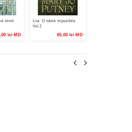
l inimii
Lira. O iubire imposibila.
Lira. Dansul pasiunii
Vol.2
,00 lei MD
65,00 lei MD
65,00 