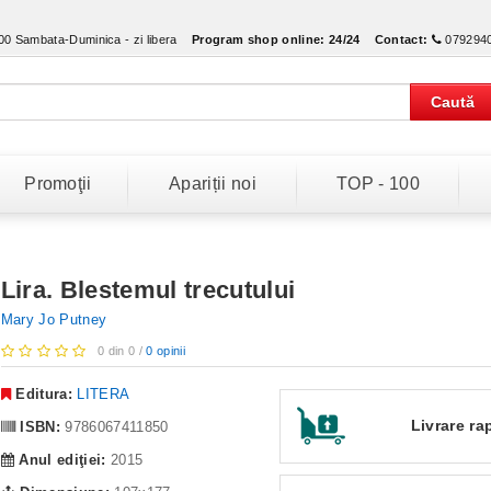
:00 Sambata-Duminica - zi libera
Program shop online:
24/24
Contact:
079294
Caută
Promoţii
Apariții noi
TOP - 100
Lira. Blestemul trecutului
Mary Jo Putney
0 din 0 /
0 opinii
Editura:
LITERA
Livrare ra
ISBN:
9786067411850
Anul ediţiei:
2015