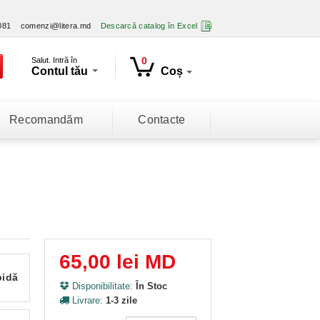
081
comenzi@litera.md
Descarcă catalog în Excel
0
Salut. Intră în
Contul tău
Coș
Recomandăm
Contacte
65,00 lei MD
pidă
Disponibilitate:
În Stoc
Livrare:
1-3 zile