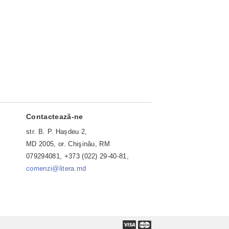
Contactează-ne
str. B. P. Hașdeu 2,
MD 2005, or. Chişinău, RM
079294081, +373 (022) 29-40-81,
comenzi@litera.md