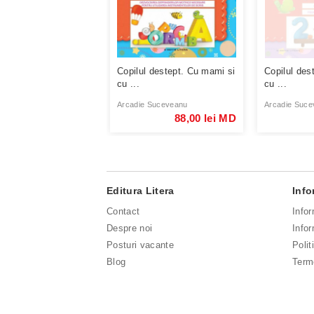
Copilul destept. Cu mami si
Copilul des
cu ...
cu ...
Arcadie Suceveanu
Arcadie Suce
88,00 lei MD
Editura Litera
Info
Contact
Info
Despre noi
Infor
Posturi vacante
Polit
Blog
Terme