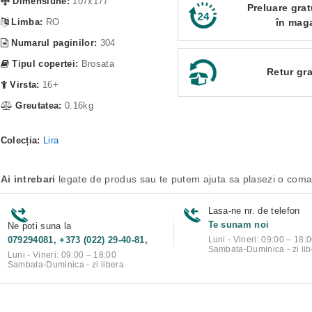
Dimensiune:
107x177
Preluare grat
Limba:
RO
în mag
Numarul paginilor:
304
Tipul copertei:
Brosata
Retur gra
Virsta:
16+
Greutatea:
0.16kg
Colecția:
Lira
Ai intrebari
legate de produs sau te putem ajuta sa plasezi o com
Lasa-ne nr. de telefon
Te sunam noi
Ne poti suna la
079294081, +373 (022) 29-40-81,
Luni - Vineri: 09:00 – 18:
Sambata-Duminica - zi lib
Luni - Vineri: 09:00 – 18:00
Sambata-Duminica - zi libera