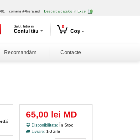
081
comenzi@litera.md
Descarcă catalog în Excel
0
Salut. Intră în
Contul tău
Coș
Recomandăm
Contacte
65,00 lei MD
pidă
Disponibilitate:
În Stoc
Livrare:
1-3 zile