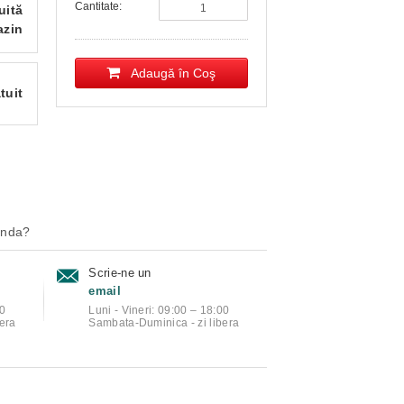
Cantitate:
uită
azin
Adaugă în Coş
tuit
anda?
Scrie-ne un
email
00
Luni - Vineri: 09:00 – 18:00
era
Sambata-Duminica - zi libera