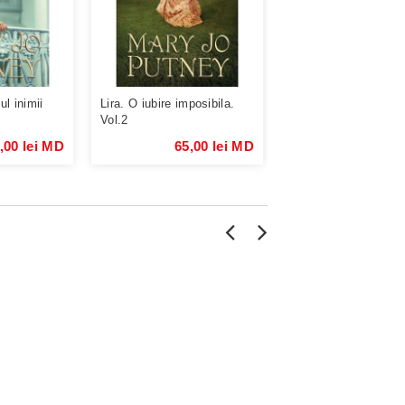
l inimii
Lira. O iubire imposibila.
Lira. Dansul pasiunii
Vol.2
,00 lei MD
65,00 lei MD
65,00 