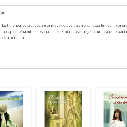
ga...
 ilustrare perfecta a vechiului proverb, desi, aparent, toata lumea il cons
e un spion eficient si lipsit de mila. Rareori este ingaduitor fata de propri
andva sotia sa.