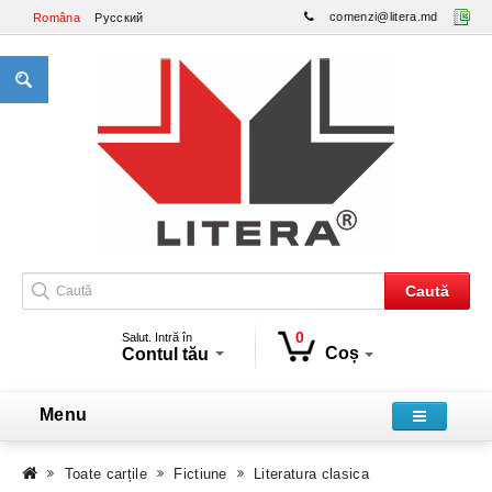
comenzi@litera.md
Româna
Русский
Caută
0
Salut. Intră în
Coș
Contul tău
Menu
Toate carțile
Fictiune
Literatura clasica